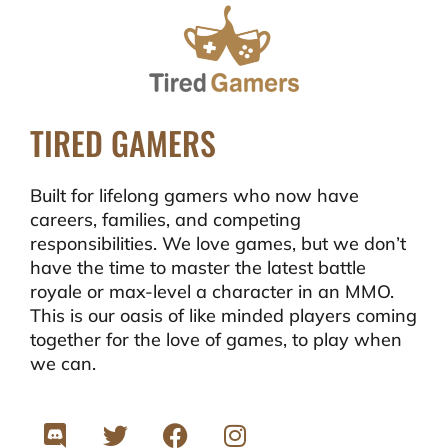
TIRED GAMERS
Built for lifelong gamers who now have
careers, families, and competing
responsibilities. We love games, but we don’t
have the time to master the latest battle
royale or max-level a character in an MMO.
This is our oasis of like minded players coming
together for the love of games, to play when
we can.