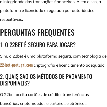
a integridade das transações financeiras. Além disso, a
plataforma é licenciada e regulada por autoridades
respeitáveis.
PERGUNTAS FREQUENTES
1. O 22BET É SEGURO PARA JOGAR?
Sim, o 22bet é uma plataforma segura, com tecnologia de
22-bet-portugal.com
criptografia e licenciamento adequado.
2. QUAIS SÃO OS MÉTODOS DE PAGAMENTO
DISPONÍVEIS?
O 22bet aceita cartões de crédito, transferências
bancárias, criptomoedas e carteiras eletrônicas.