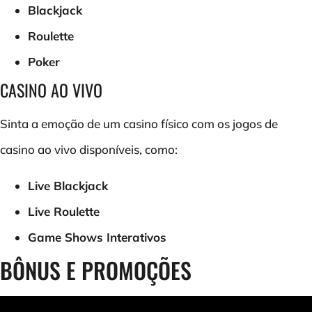
Blackjack
Roulette
Poker
CASINO AO VIVO
Sinta a emoção de um casino físico com os jogos de
casino ao vivo disponíveis, como:
Live Blackjack
Live Roulette
Game Shows Interativos
BÔNUS E PROMOÇÕES