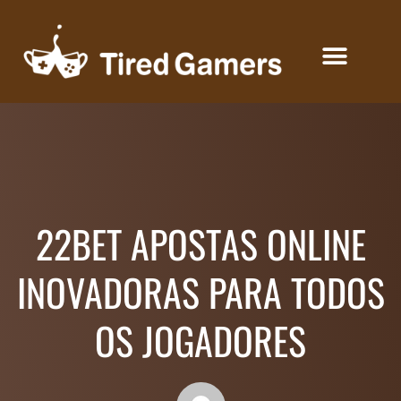
KEYS FOR CREATORS
22BET APOSTAS ONLINE
INOVADORAS PARA TODOS
OS JOGADORES