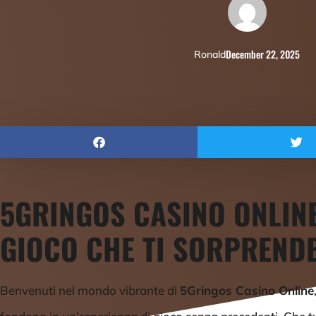
December 22, 2025
Ronald
5GRINGOS CASINO ONLINE
GIOCO CHE TI SORPREND
Benvenuti nel mondo vibrante di
5Gringos Casino Online