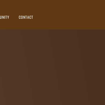
UNITY
CONTACT