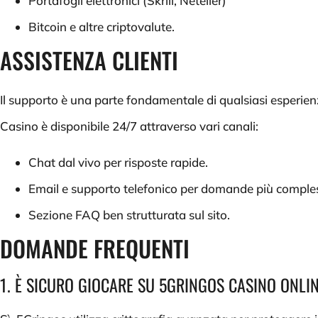
Portafogli elettronici (Skrill, Neteller)
Bitcoin e altre criptovalute.
ASSISTENZA CLIENTI
Il supporto è una parte fondamentale di qualsiasi esperienza
Casino è disponibile 24/7 attraverso vari canali:
Chat dal vivo per risposte rapide.
Email e supporto telefonico per domande più comple
Sezione FAQ ben strutturata sul sito.
DOMANDE FREQUENTI
1. È SICURO GIOCARE SU 5GRINGOS CASINO ONLI