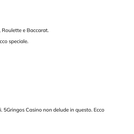
, Roulette e Baccarat.
cco speciale.
i. 5Gringos Casino non delude in questo. Ecco