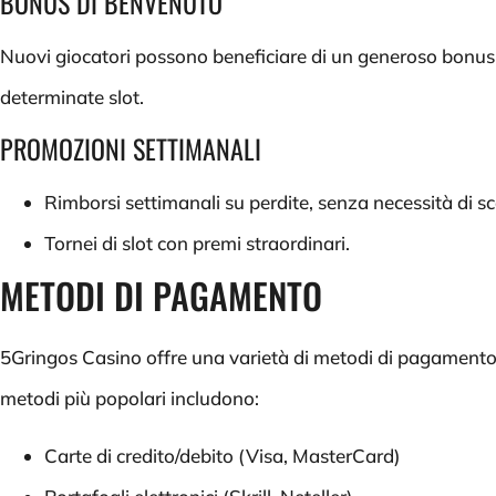
BONUS DI BENVENUTO
Nuovi giocatori possono beneficiare di un generoso bonus
determinate slot.
PROMOZIONI SETTIMANALI
Rimborsi settimanali su perdite, senza necessità di 
Tornei di slot con premi straordinari.
METODI DI PAGAMENTO
5Gringos Casino offre una varietà di metodi di pagamento p
metodi più popolari includono:
Carte di credito/debito (Visa, MasterCard)