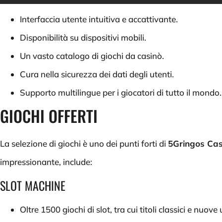
Interfaccia utente intuitiva e accattivante.
Disponibilità su dispositivi mobili.
Un vasto catalogo di giochi da casinò.
Cura nella sicurezza dei dati degli utenti.
Supporto multilingue per i giocatori di tutto il mondo.
GIOCHI OFFERTI
La selezione di giochi è uno dei punti forti di
5Gringos Cas
impressionante, include:
SLOT MACHINE
Oltre 1500 giochi di slot, tra cui titoli classici e nuove 