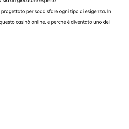
u sia un giocatore esperto
 progettato per soddisfare ogni tipo di esigenza. In
i questo casinò online, e perché è diventato uno dei