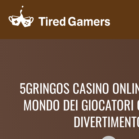
5GRINGOS CASINO ONLIN
MONDO DEI GIOCATORI C
DIVERTIMENT