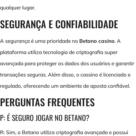
qualquer lugar.
SEGURANÇA E CONFIABILIDADE
A segurança é uma prioridade no
Betano casino
. A
plataforma utiliza tecnologia de criptografia super
avançada para proteger os dados dos usuários e garantir
transações seguras. Além disso, o cassino é licenciado e
regulado, oferecendo um ambiente de aposta confiável.
PERGUNTAS FREQUENTES
P: É SEGURO JOGAR NO BETANO?
R: Sim, o Betano utiliza criptografia avançada e possui