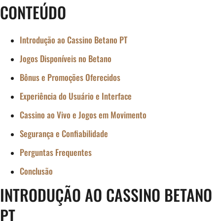
CONTEÚDO
Introdução ao Cassino Betano PT
Jogos Disponíveis no Betano
Bônus e Promoções Oferecidos
Experiência do Usuário e Interface
Cassino ao Vivo e Jogos em Movimento
Segurança e Confiabilidade
Perguntas Frequentes
Conclusão
INTRODUÇÃO AO CASSINO BETANO
PT