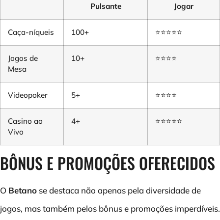
Pulsante
Jogar
Caça-níqueis
100+
⭐⭐⭐⭐⭐
Jogos de
10+
⭐⭐⭐⭐
Mesa
Videopoker
5+
⭐⭐⭐⭐
Casino ao
4+
⭐⭐⭐⭐⭐
Vivo
BÔNUS E PROMOÇÕES OFERECIDOS
O
Betano
se destaca não apenas pela diversidade de
jogos, mas também pelos bônus e promoções imperdíveis.