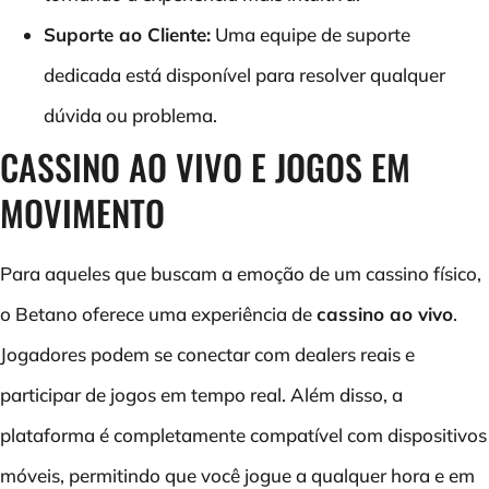
Suporte ao Cliente:
Uma equipe de suporte
dedicada está disponível para resolver qualquer
dúvida ou problema.
CASSINO AO VIVO E JOGOS EM
MOVIMENTO
Para aqueles que buscam a emoção de um cassino físico,
o Betano oferece uma experiência de
cassino ao vivo
.
Jogadores podem se conectar com dealers reais e
participar de jogos em tempo real. Além disso, a
plataforma é completamente compatível com dispositivos
móveis, permitindo que você jogue a qualquer hora e em