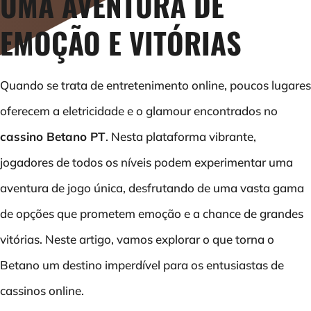
UMA AVENTURA DE
EMOÇÃO E VITÓRIAS
Quando se trata de entretenimento online, poucos lugares
oferecem a eletricidade e o glamour encontrados no
cassino Betano PT
. Nesta plataforma vibrante,
jogadores de todos os níveis podem experimentar uma
aventura de jogo única, desfrutando de uma vasta gama
de opções que prometem emoção e a chance de grandes
vitórias. Neste artigo, vamos explorar o que torna o
Betano um destino imperdível para os entusiastas de
cassinos online.