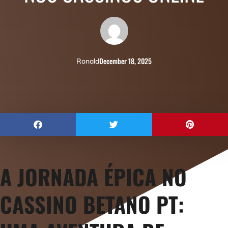
December 18, 2025
Ronald
A JORNADA ÉPICA NO
CASSINO BETANO PT: