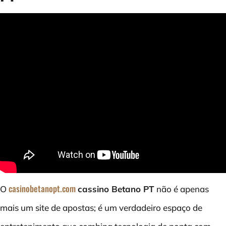
casinobetanopt.com
O
cassino Betano PT
não é apenas
mais um site de apostas; é um verdadeiro espaço de