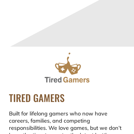
TIRED GAMERS
Built for lifelong gamers who now have
careers, families, and competing
responsibilities. We love games, but we don’t