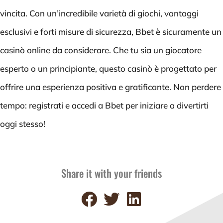
vincita. Con un’incredibile varietà di giochi, vantaggi
esclusivi e forti misure di sicurezza, Bbet è sicuramente un
casinò online da considerare. Che tu sia un giocatore
esperto o un principiante, questo casinò è progettato per
offrire una esperienza positiva e gratificante. Non perdere
tempo: registrati e accedi a Bbet per iniziare a divertirti
oggi stesso!
Share it with your friends