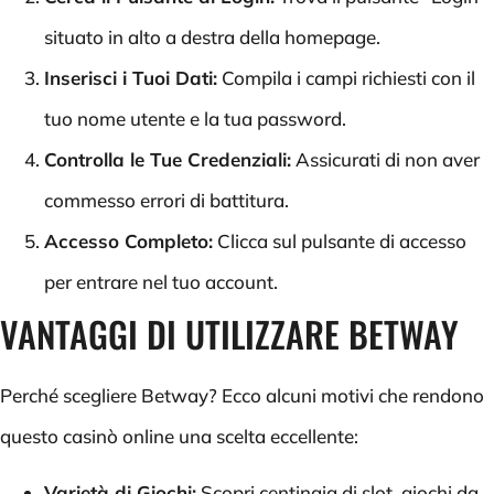
situato in alto a destra della homepage.
Inserisci i Tuoi Dati:
Compila i campi richiesti con il
tuo nome utente e la tua password.
Controlla le Tue Credenziali:
Assicurati di non aver
commesso errori di battitura.
Accesso Completo:
Clicca sul pulsante di accesso
per entrare nel tuo account.
VANTAGGI DI UTILIZZARE BETWAY
Perché scegliere Betway? Ecco alcuni motivi che rendono
questo casinò online una scelta eccellente:
Varietà di Giochi:
Scopri centinaia di slot, giochi da