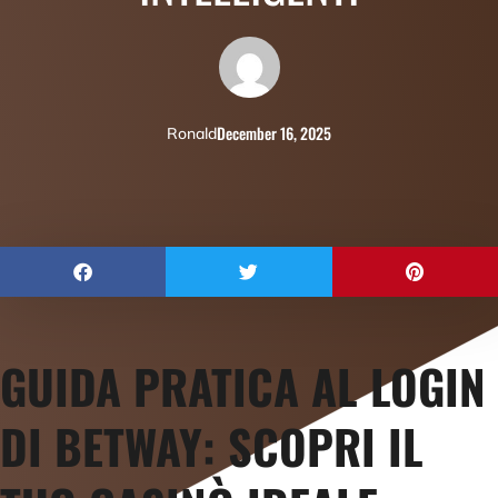
December 16, 2025
Ronald
GUIDA PRATICA AL LOGIN
DI BETWAY: SCOPRI IL