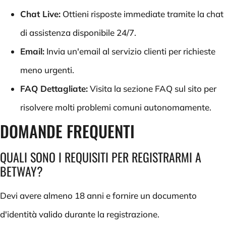
Chat Live:
Ottieni risposte immediate tramite la chat
di assistenza disponibile 24/7.
Email:
Invia un'email al servizio clienti per richieste
meno urgenti.
FAQ Dettagliate:
Visita la sezione FAQ sul sito per
risolvere molti problemi comuni autonomamente.
DOMANDE FREQUENTI
QUALI SONO I REQUISITI PER REGISTRARMI A
BETWAY?
Devi avere almeno 18 anni e fornire un documento
d'identità valido durante la registrazione.