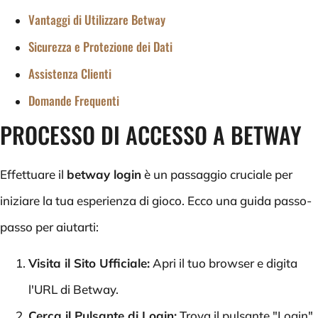
Vantaggi di Utilizzare Betway
Sicurezza e Protezione dei Dati
Assistenza Clienti
Domande Frequenti
PROCESSO DI ACCESSO A BETWAY
Effettuare il
betway login
è un passaggio cruciale per
iniziare la tua esperienza di gioco. Ecco una guida passo-
passo per aiutarti:
Visita il Sito Ufficiale:
Apri il tuo browser e digita
l'URL di Betway.
Cerca il Pulsante di Login:
Trova il pulsante "Login"