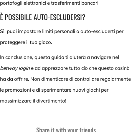
portafogli elettronici e trasferimenti bancari.
È POSSIBILE AUTO-ESCLUDERSI?
Sì, puoi impostare limiti personali o auto-escluderti per
proteggere il tuo gioco.
In conclusione, questa guida ti aiuterà a navigare nel
betway login
e ad apprezzare tutto ciò che questo casinò
ha da offrire. Non dimenticare di controllare regolarmente
le promozioni e di sperimentare nuovi giochi per
massimizzare il divertimento!
Share it with your friends