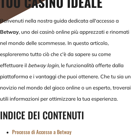
TUO CASINÒ IDEALE
Benvenuti nella nostra guida dedicata all'accesso a
Betway
, uno dei casinò online più apprezzati e rinomati
nel mondo delle scommesse. In questo articolo,
esploreremo tutto ciò che c'è da sapere su come
effettuare il
betway login
, le funzionalità offerte dalla
piattaforma e i vantaggi che puoi ottenere. Che tu sia un
novizio nel mondo del gioco online o un esperto, troverai
utili informazioni per ottimizzare la tua esperienza.
INDICE DEI CONTENUTI
Processo di Accesso a Betway