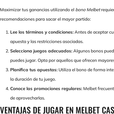
Maximizar tus ganancias utilizando el
bono Melbet
requie
recomendaciones para sacar el mayor partido:
Lee los términos y condiciones:
Antes de aceptar cua
apuesta y las restricciones asociadas.
Selecciona juegos adecuados:
Algunos bonos pueden
puedes jugar. Opta por aquellos que ofrecen mayores
Planifica tus apuestas:
Utiliza el bono de forma int
la duración de tu juego.
Conoce las promociones regulares:
Melbet frecuent
de aprovecharlas.
VENTAJAS DE JUGAR EN MELBET CA