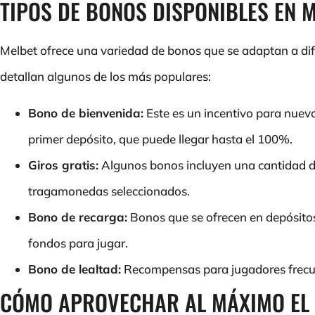
TIPOS DE BONOS DISPONIBLES EN 
Melbet ofrece una variedad de bonos que se adaptan a dife
detallan algunos de los más populares:
Bono de bienvenida:
Este es un incentivo para nuevo
primer depósito, que puede llegar hasta el 100%.
Giros gratis:
Algunos bonos incluyen una cantidad de 
tragamonedas seleccionados.
Bono de recarga:
Bonos que se ofrecen en depósitos
fondos para jugar.
Bono de lealtad:
Recompensas para jugadores frecue
CÓMO APROVECHAR AL MÁXIMO EL