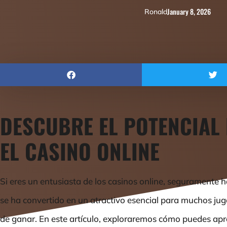
January 8, 2026
Ronald
DESCUBRE EL POTENCIAL 
EL CASINO ONLINE
Si eres un entusiasta de los casinos online, seguramente h
se ha convertido en un atractivo esencial para muchos j
de ganar. En este artículo, exploraremos cómo puedes apr