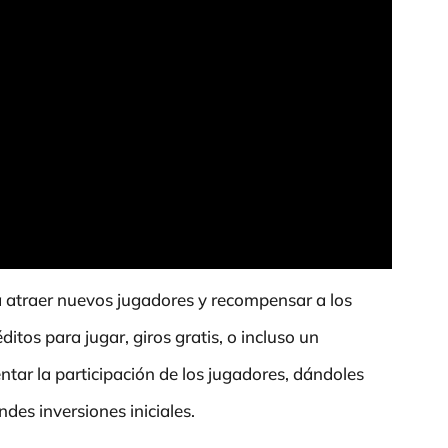
 atraer nuevos jugadores y recompensar a los
itos para jugar, giros gratis, o incluso un
ntar la participación de los jugadores, dándoles
des inversiones iniciales.