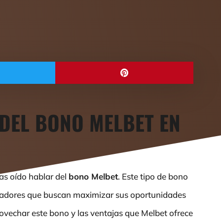
DEL BONO MELBET EN
as oído hablar del
bono Melbet
. Este tipo de bono
ugadores que buscan maximizar sus oportunidades
ovechar este bono y las ventajas que Melbet ofrece