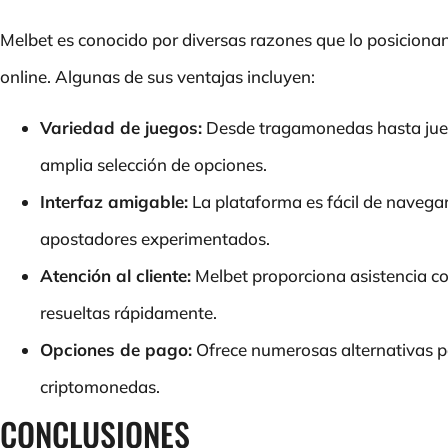
Melbet es conocido por diversas razones que lo posiciona
online. Algunas de sus ventajas incluyen:
Variedad de juegos:
Desde tragamonedas hasta juego
amplia selección de opciones.
Interfaz amigable:
La plataforma es fácil de navega
apostadores experimentados.
Atención al cliente:
Melbet proporciona asistencia c
resueltas rápidamente.
Opciones de pago:
Ofrece numerosas alternativas pa
criptomonedas.
CONCLUSIONES