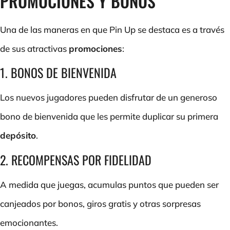
PROMOCIONES Y BONOS
Una de las maneras en que Pin Up se destaca es a través
de sus atractivas
promociones
:
1. BONOS DE BIENVENIDA
Los nuevos jugadores pueden disfrutar de un generoso
bono de bienvenida que les permite duplicar su primera
depósito
.
2. RECOMPENSAS POR FIDELIDAD
A medida que juegas, acumulas puntos que pueden ser
canjeados por bonos, giros gratis y otras sorpresas
emocionantes.