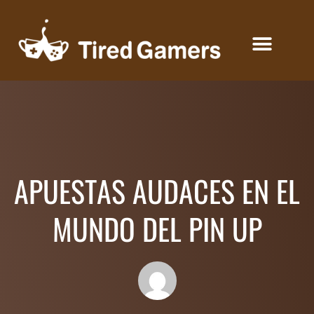
KEYS FOR CREATORS
APUESTAS AUDACES EN EL
MUNDO DEL PIN UP