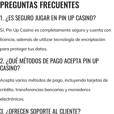
PREGUNTAS FRECUENTES
1. ¿ES SEGURO JUGAR EN PIN UP CASINO?
Sí, Pin Up Casino es completamente seguro y cuenta con
licencia, además de utilizar tecnología de encriptación
para proteger tus datos.
2. ¿QUÉ MÉTODOS DE PAGO ACEPTA PIN UP
CASINO?
Acepta varios métodos de pago, incluyendo tarjetas de
crédito, transferencias bancarias y monederos
electrónicos.
3. ¿OFRECEN SOPORTE AL CLIENTE?