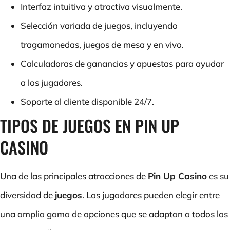
Interfaz intuitiva y atractiva visualmente.
Selección variada de juegos, incluyendo
tragamonedas, juegos de mesa y en vivo.
Calculadoras de ganancias y apuestas para ayudar
a los jugadores.
Soporte al cliente disponible 24/7.
TIPOS DE JUEGOS EN PIN UP
CASINO
Una de las principales atracciones de
Pin Up Casino
es su
diversidad de
juegos
. Los jugadores pueden elegir entre
una amplia gama de opciones que se adaptan a todos los