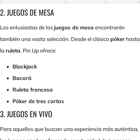
2. JUEGOS DE MESA
Los entusiastas de los
juegos de mesa
encontrarán
también una vasta selección. Desde el clásico
póker
hasta
la
ruleta
, Pin Up ofrece:
Blackjack
Bacará
Ruleta francesa
Póker de tres cartas
3. JUEGOS EN VIVO
Para aquellos que buscan una experiencia más auténtica,