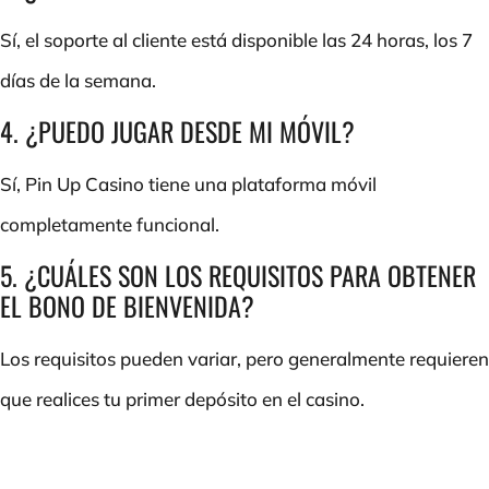
Sí, el soporte al cliente está disponible las 24 horas, los 7
días de la semana.
4. ¿PUEDO JUGAR DESDE MI MÓVIL?
Sí, Pin Up Casino tiene una plataforma móvil
completamente funcional.
5. ¿CUÁLES SON LOS REQUISITOS PARA OBTENER
EL BONO DE BIENVENIDA?
Los requisitos pueden variar, pero generalmente requieren
que realices tu primer depósito en el casino.