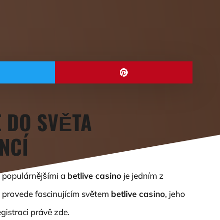
E DO SVĚTA
NCÍ
le populárnějšími a
betlive casino
je jedním z
 provede fascinujícím světem
betlive casino
, jeho
gistraci právě zde.