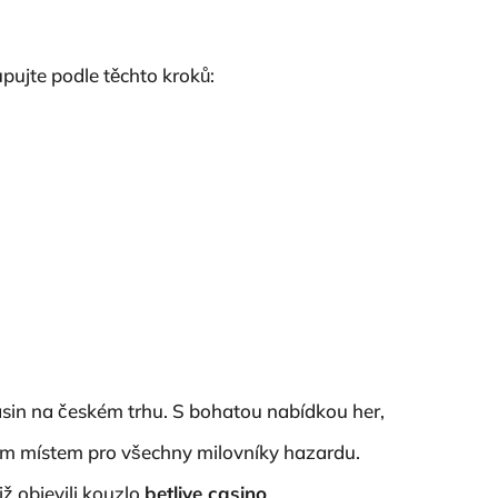
pujte podle těchto kroků:
asin na českém trhu. S bohatou nabídkou her,
ím místem pro všechny milovníky hazardu.
iž objevili kouzlo
betlive casino
.