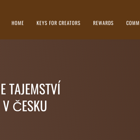
HOME
KEYS FOR CREATORS
REWARDS
COMM
E TAJEMSTVÍ
 V ČESKU