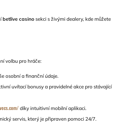
zí
betlive casino
sekci s živými dealery, kde můžete
lní volbu pro hráče:
še osobní a finanční údaje.
ivní uvítací bonusy a pravidelné akce pro stávající
ivecs.com/
díky intuitivní mobilní aplikaci.
nický servis, který je připraven pomoci 24/7.