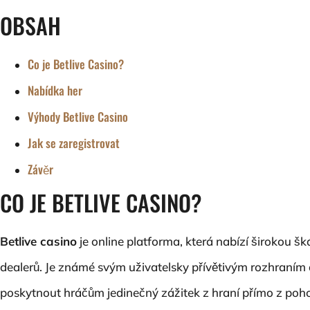
OBSAH
Co je Betlive Casino?
Nabídka her
Výhody Betlive Casino
Jak se zaregistrovat
Závěr
CO JE BETLIVE CASINO?
Betlive casino
je online platforma, která nabízí širokou š
dealerů. Je známé svým uživatelsky přívětivým rozhraním 
poskytnout hráčům jedinečný zážitek z hraní přímo z poho