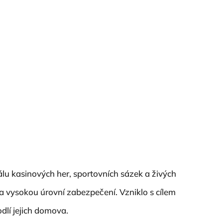
kálu kasinových her, sportovních sázek a živých
a vysokou úrovní zabezpečení. Vzniklo s cílem
dlí jejich domova.