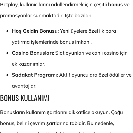
Betplay, kullanıcılarını ödüllendirmek için çeşitli
bonus
ve
promosyonlar sunmaktadır. İşte bazıları:
Hoş Geldin Bonusu:
Yeni üyelere özel ilk para
yatırma işlemlerinde bonus imkanı.
Casino Bonusları:
Slot oyunları ve canlı casino için
ek kazanımlar.
Sadakat Programı:
Aktif oyunculara özel ödüller ve
avantajlar.
BONUS KULLANIMI
Bonusların kullanım şartlarını dikkatlice okuyun. Çoğu
bonus, belirli çevrim şartlarına tabidir. Bu nedenle,