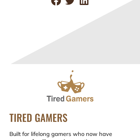
TIRED GAMERS
Built for lifelong gamers who now have