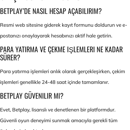
BETPLAY’DE NASIL HESAP AÇABILIRIM?
Resmi web sitesine giderek kayıt formunu doldurun ve e-
postanızı onaylayarak hesabınızı aktif hale getirin.
PARA YATIRMA VE ÇEKME IŞLEMLERI NE KADAR
SÜRER?
Para yatırma işlemleri anlık olarak gerçekleşirken, çekim
işlemleri genellikle 24-48 saat içinde tamamlanır.
BETPLAY GÜVENILIR MI?
Evet, Betplay, lisanslı ve denetlenen bir platformdur.
Güvenli oyun deneyimi sunmak amacıyla gerekli tüm