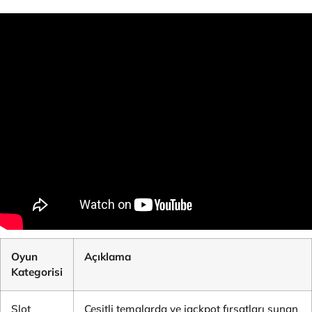
Oyun
Açıklama
Kategorisi
Slot
Çeşitli temalarda ve jackpot fırsatları sunan