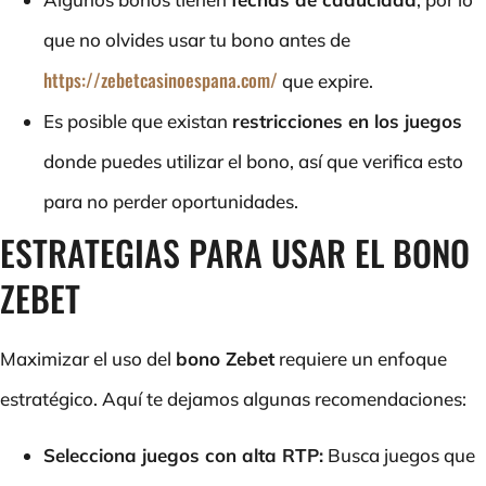
que no olvides usar tu bono antes de
https://zebetcasinoespana.com/
que expire.
Es posible que existan
restricciones en los juegos
donde puedes utilizar el bono, así que verifica esto
para no perder oportunidades.
ESTRATEGIAS PARA USAR EL BONO
ZEBET
Maximizar el uso del
bono Zebet
requiere un enfoque
estratégico. Aquí te dejamos algunas recomendaciones:
Selecciona juegos con alta RTP:
Busca juegos que