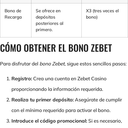
Bono de
Se ofrece en
X3 (tres veces el
Recarga
depósitos
bono)
posteriores al
primero.
CÓMO OBTENER EL BONO ZEBET
Para disfrutar del
bono Zebet
, sigue estos sencillos pasos:
Registro:
Crea una cuenta en Zebet Casino
proporcionando la información requerida.
Realiza tu primer depósito:
Asegúrate de cumplir
con el mínimo requerido para activar el bono.
Introduce el código promocional:
Si es necesario,