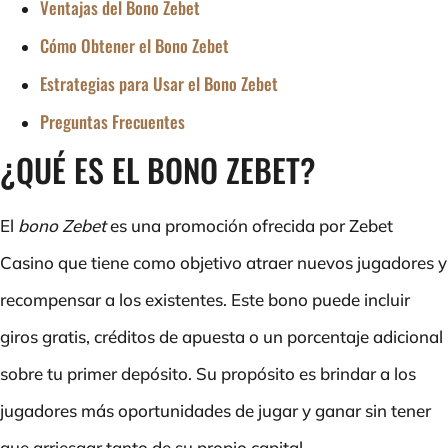
Ventajas del Bono Zebet
Cómo Obtener el Bono Zebet
Estrategias para Usar el Bono Zebet
Preguntas Frecuentes
¿QUÉ ES EL BONO ZEBET?
El
bono Zebet
es una promoción ofrecida por Zebet
Casino que tiene como objetivo atraer nuevos jugadores y
recompensar a los existentes. Este bono puede incluir
giros gratis, créditos de apuesta o un porcentaje adicional
sobre tu primer depósito. Su propósito es brindar a los
jugadores más oportunidades de jugar y ganar sin tener
que arriesgar tanto de su propio capital.