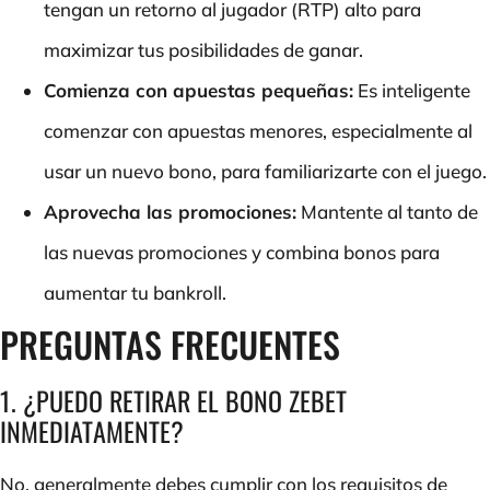
tengan un retorno al jugador (RTP) alto para
maximizar tus posibilidades de ganar.
Comienza con apuestas pequeñas:
Es inteligente
comenzar con apuestas menores, especialmente al
usar un nuevo bono, para familiarizarte con el juego.
Aprovecha las promociones:
Mantente al tanto de
las nuevas promociones y combina bonos para
aumentar tu bankroll.
PREGUNTAS FRECUENTES
1. ¿PUEDO RETIRAR EL BONO ZEBET
INMEDIATAMENTE?
No, generalmente debes cumplir con los requisitos de