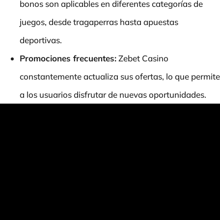
bonos son aplicables en diferentes categorías de
juegos, desde tragaperras hasta apuestas
deportivas.
Promociones frecuentes:
Zebet Casino
constantemente actualiza sus ofertas, lo que permite
a los usuarios disfrutar de nuevas oportunidades.