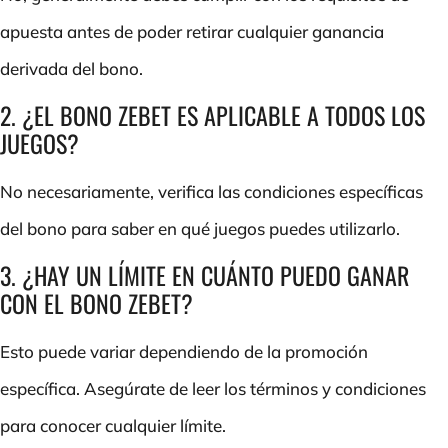
apuesta antes de poder retirar cualquier ganancia
derivada del bono.
2. ¿EL BONO ZEBET ES APLICABLE A TODOS LOS
JUEGOS?
No necesariamente, verifica las condiciones específicas
del bono para saber en qué juegos puedes utilizarlo.
3. ¿HAY UN LÍMITE EN CUÁNTO PUEDO GANAR
CON EL BONO ZEBET?
Esto puede variar dependiendo de la promoción
específica. Asegúrate de leer los términos y condiciones
para conocer cualquier límite.