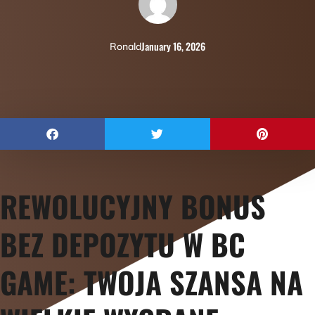
January 16, 2026
Ronald
REWOLUCYJNY BONUS
BEZ DEPOZYTU W BC
GAME: TWOJA SZANSA NA