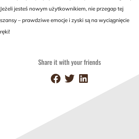
Jeżeli jesteś nowym użytkownikiem, nie przegap tej
szansy – prawdziwe emocje i zyski są na wyciągnięcie
ręki!
Share it with your friends