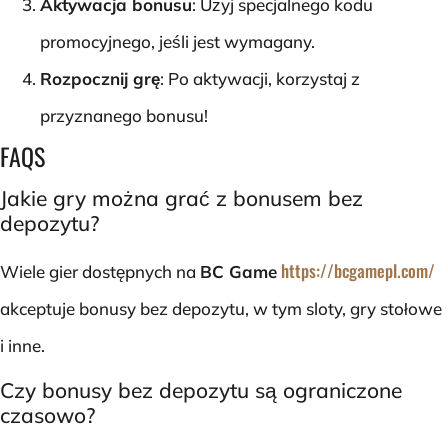
Aktywacja bonusu
: Użyj specjalnego kodu
promocyjnego, jeśli jest wymagany.
Rozpocznij grę
: Po aktywacji, korzystaj z
przyznanego bonusu!
FAQS
Jakie gry można grać z bonusem bez
depozytu?
https://bcgamepl.com/
Wiele gier dostępnych na
BC Game
akceptuje bonusy bez depozytu, w tym sloty, gry stołowe
i inne.
Czy bonusy bez depozytu są ograniczone
czasowo?