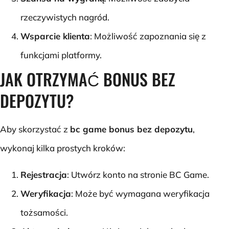
rzeczywistych nagród.
Wsparcie klienta
: Możliwość zapoznania się z
funkcjami platformy.
JAK OTRZYMAĆ BONUS BEZ
DEPOZYTU?
Aby skorzystać z
bc game bonus bez depozytu
,
wykonaj kilka prostych kroków:
Rejestracja
: Utwórz konto na stronie BC Game.
Weryfikacja
: Może być wymagana weryfikacja
tożsamości.