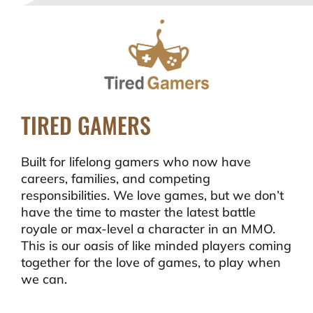
TIRED GAMERS
Built for lifelong gamers who now have
careers, families, and competing
responsibilities. We love games, but we don’t
have the time to master the latest battle
royale or max-level a character in an MMO.
This is our oasis of like minded players coming
together for the love of games, to play when
we can.