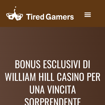
KEYS FOR CREATORS
BONUS ESCLUSIVI DI
WILLIAM HILL CASINO PER
UNA VINCITA
SORPRENDENTE