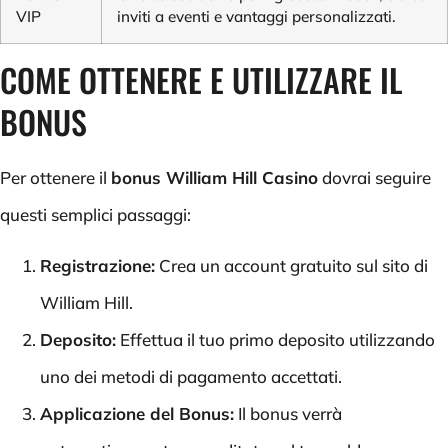
VIP
inviti a eventi e vantaggi personalizzati.
COME OTTENERE E UTILIZZARE IL
BONUS
Per ottenere il
bonus William Hill Casino
dovrai seguire
questi semplici passaggi:
Registrazione:
Crea un account gratuito sul sito di
William Hill.
Deposito:
Effettua il tuo primo deposito utilizzando
uno dei metodi di pagamento accettati.
Applicazione del Bonus:
Il bonus verrà