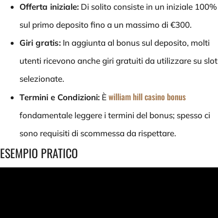
Offerta iniziale:
Di solito consiste in un iniziale 100%
sul primo deposito fino a un massimo di €300.
Giri gratis:
In aggiunta al bonus sul deposito, molti
utenti ricevono anche giri gratuiti da utilizzare su slot
selezionate.
william hill casino bonus
Termini e Condizioni:
È
fondamentale leggere i termini del bonus; spesso ci
sono requisiti di scommessa da rispettare.
ESEMPIO PRATICO