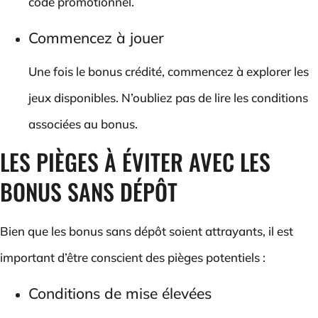
code promotionnel.
Commencez à jouer
Une fois le bonus crédité, commencez à explorer les
jeux disponibles. N’oubliez pas de lire les conditions
associées au bonus.
LES PIÈGES À ÉVITER AVEC LES
BONUS SANS DÉPÔT
Bien que les bonus sans dépôt soient attrayants, il est
important d’être conscient des pièges potentiels :
Conditions de mise élevées