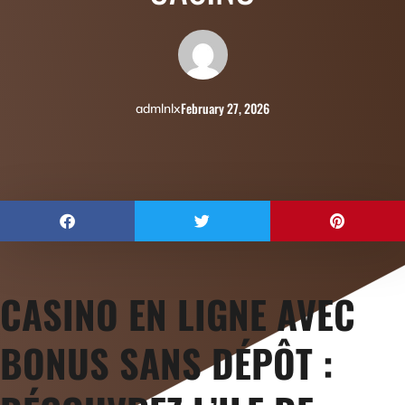
February 27, 2026
admlnlx
CASINO EN LIGNE AVEC
BONUS SANS DÉPÔT :