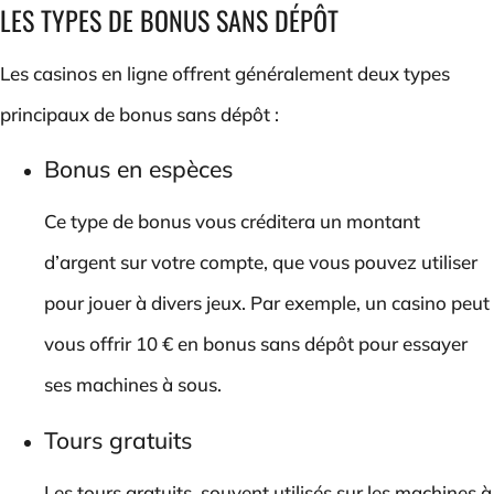
LES TYPES DE BONUS SANS DÉPÔT
Les casinos en ligne offrent généralement deux types
principaux de bonus sans dépôt :
Bonus en espèces
Ce type de bonus vous créditera un montant
d’argent sur votre compte, que vous pouvez utiliser
pour jouer à divers jeux. Par exemple, un casino peut
vous offrir 10 € en bonus sans dépôt pour essayer
ses machines à sous.
Tours gratuits
Les tours gratuits, souvent utilisés sur les machines à