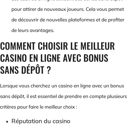
pour attirer de nouveaux joueurs. Cela vous permet
de découvrir de nouvelles plateformes et de profiter
de leurs avantages.
COMMENT CHOISIR LE MEILLEUR
CASINO EN LIGNE AVEC BONUS
SANS DÉPÔT ?
Lorsque vous cherchez un casino en ligne avec un bonus
sans dépôt, il est essentiel de prendre en compte plusieurs
critères pour faire le meilleur choix :
Réputation du casino