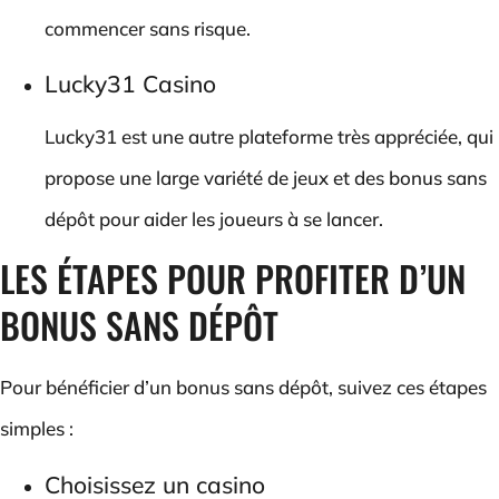
commencer sans risque.
Lucky31 Casino
Lucky31 est une autre plateforme très appréciée, qui
propose une large variété de jeux et des bonus sans
dépôt pour aider les joueurs à se lancer.
LES ÉTAPES POUR PROFITER D’UN
BONUS SANS DÉPÔT
Pour bénéficier d’un bonus sans dépôt, suivez ces étapes
simples :
Choisissez un casino