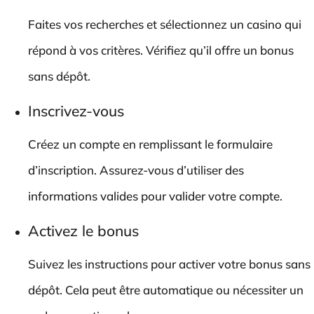
Faites vos recherches et sélectionnez un casino qui
répond à vos critères. Vérifiez qu’il offre un bonus
sans dépôt.
Inscrivez-vous
Créez un compte en remplissant le formulaire
d’inscription. Assurez-vous d’utiliser des
informations valides pour valider votre compte.
Activez le bonus
Suivez les instructions pour activer votre bonus sans
dépôt. Cela peut être automatique ou nécessiter un