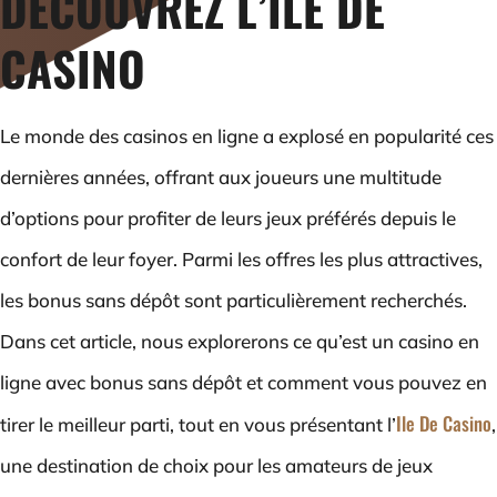
DÉCOUVREZ L’ILE DE
CASINO
Le monde des casinos en ligne a explosé en popularité ces
dernières années, offrant aux joueurs une multitude
d’options pour profiter de leurs jeux préférés depuis le
confort de leur foyer. Parmi les offres les plus attractives,
les bonus sans dépôt sont particulièrement recherchés.
Dans cet article, nous explorerons ce qu’est un casino en
ligne avec bonus sans dépôt et comment vous pouvez en
Ile De Casino
tirer le meilleur parti, tout en vous présentant l’
,
une destination de choix pour les amateurs de jeux