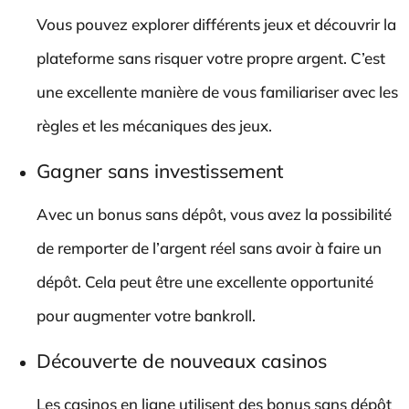
Vous pouvez explorer différents jeux et découvrir la
plateforme sans risquer votre propre argent. C’est
une excellente manière de vous familiariser avec les
règles et les mécaniques des jeux.
Gagner sans investissement
Avec un bonus sans dépôt, vous avez la possibilité
de remporter de l’argent réel sans avoir à faire un
dépôt. Cela peut être une excellente opportunité
pour augmenter votre bankroll.
Découverte de nouveaux casinos
Les casinos en ligne utilisent des bonus sans dépôt