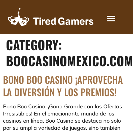
CATEGORY:
KEYS FOR CREATORS
BOOCASINOMEXICO.COM
BONO BOO CASINO ¡APROVECHA
LA DIVERSIÓN Y LOS PREMIOS!
Bono Boo Casino: ¡Gana Grande con las Ofertas
Irresistibles! En el emocionante mundo de los
casinos en línea, Boo Casino se destaca no solo
por su amplia variedad de juegos, sino también