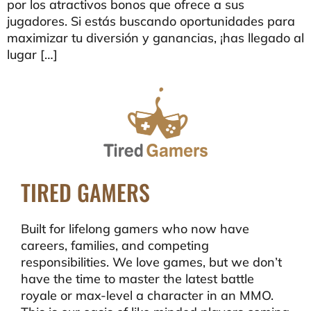
por los atractivos bonos que ofrece a sus
jugadores. Si estás buscando oportunidades para
maximizar tu diversión y ganancias, ¡has llegado al
lugar […]
TIRED GAMERS
Built for lifelong gamers who now have
careers, families, and competing
responsibilities. We love games, but we don’t
have the time to master the latest battle
royale or max-level a character in an MMO.