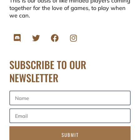
This is our oasis of like minded players coming
together for the love of games, to play when
we can.
SUBSCRIBE TO OUR
NEWSLETTER
SUBMIT