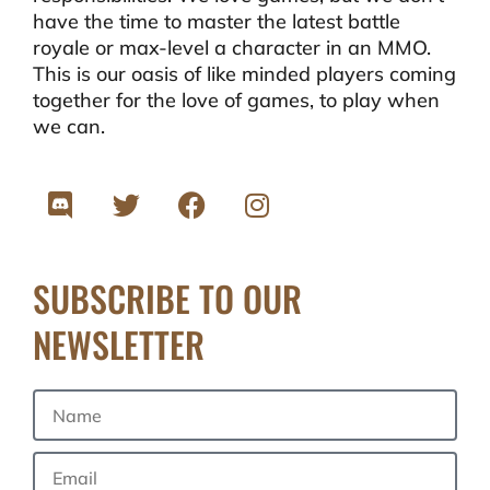
have the time to master the latest battle
royale or max-level a character in an MMO.
This is our oasis of like minded players coming
together for the love of games, to play when
we can.
SUBSCRIBE TO OUR
NEWSLETTER