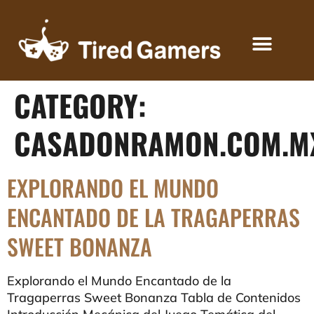
CATEGORY:
KEYS FOR CREATORS
CASADONRAMON.COM.M
EXPLORANDO EL MUNDO
ENCANTADO DE LA TRAGAPERRAS
SWEET BONANZA
Explorando el Mundo Encantado de la
Tragaperras Sweet Bonanza Tabla de Contenidos