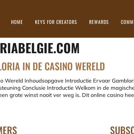
HOME
KEYS FOR CREATORS
REWARDS
COMM
RIABELGIE.COM
ORIA IN DE CASINO WERELD
o Wereld Inhoudsopgave Introductie Ervaar Gamblori
teuning Conclusie Introductie Welkom in de magische
n grote winst nooit ver weg is. Dit online casino heef
MERS
SUBSC