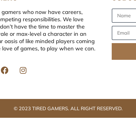
ong gamers who now have careers,
ompeting responsibilities. We love
don’t have the time to master the
oyale or max-level a character in an
r oasis of like minded players coming
e love of games, to play when we can.
© 2023 TIRED GAMERS. ALL RIGHT RESERVED.