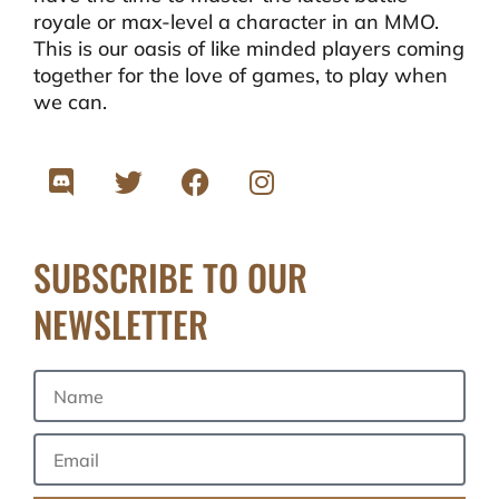
royale or max-level a character in an MMO.
This is our oasis of like minded players coming
together for the love of games, to play when
we can.
SUBSCRIBE TO OUR
NEWSLETTER