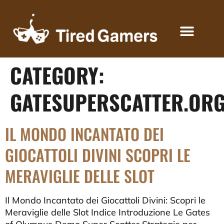
CATEGORY:
KEYS FOR CREATORS
GATESUPERSCATTER.OR
IL MONDO INCANTATO DEI
GIOCATTOLI DIVINI SCOPRI LE
MERAVIGLIE DELLE SLOT
Il Mondo Incantato dei Giocattoli Divini: Scopri le
Meraviglie delle Slot Indice Introduzione Le Gates