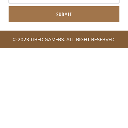
SUBMIT
© 2023 TIRED GAMERS. ALL RIGHT RESERVED.