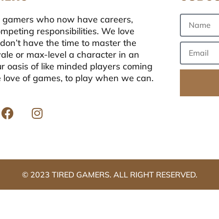
ong gamers who now have careers,
ompeting responsibilities. We love
don’t have the time to master the
oyale or max-level a character in an
r oasis of like minded players coming
e love of games, to play when we can.
© 2023 TIRED GAMERS. ALL RIGHT RESERVED.