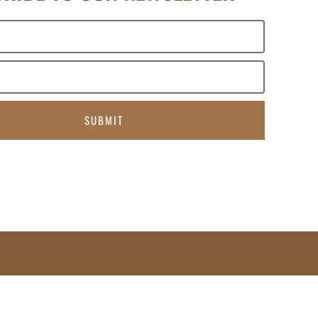
SUBMIT