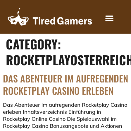
CATEGORY:
KEYS FOR CREATORS
ROCKETPLAYOSTERREIC
DAS ABENTEUER IM AUFREGENDEN
ROCKETPLAY CASINO ERLEBEN
Das Abenteuer im aufregenden Rocketplay Casino
erleben Inhaltsverzeichnis Einführung in
Rocketplay Online Casino Die Spielauswahl im
Rocketplay Casino Bonusangebote und Aktionen