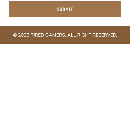
SUBMIT
© 2023 TIRED GAMERS. ALL RIGHT RESERVED.