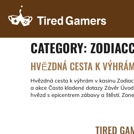
CATEGORY:
ZODIAC
HVĚZDNÁ CESTA K VÝHRÁM
Hvězdná cesta k výhrám v kasinu Zodiac
a akce Často kladené dotazy Závěr Úvod do
hvězd s epicentrem zábavy a štěstí. Zone,
TIRED GA