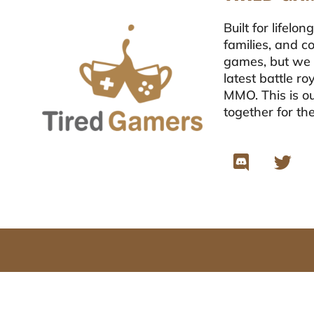
Built for lifel
families, and c
games, but we 
latest battle r
MMO. This is ou
together for th