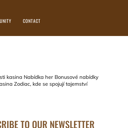
UNITY
CONTACT
sti kasina Nabídka her Bonusové nabídky
sina Zodiac, kde se spojují tajemství
RIBE TO OUR NEWSLETTER