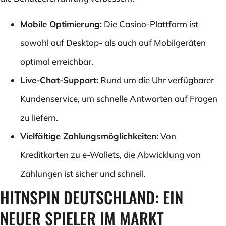
Mobile Optimierung:
Die Casino-Plattform ist
sowohl auf Desktop- als auch auf Mobilgeräten
optimal erreichbar.
Live-Chat-Support:
Rund um die Uhr verfügbarer
Kundenservice, um schnelle Antworten auf Fragen
zu liefern.
Vielfältige Zahlungsmöglichkeiten:
Von
Kreditkarten zu e-Wallets, die Abwicklung von
Zahlungen ist sicher und schnell.
HITNSPIN DEUTSCHLAND: EIN
NEUER SPIELER IM MARKT