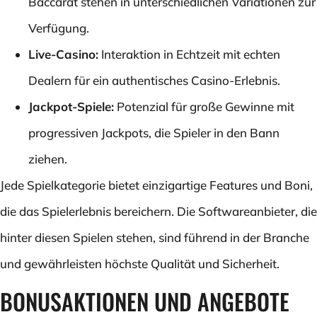
Baccarat stehen in unterschiedlichen Variationen zur
Verfügung.
Live-Casino:
Interaktion in Echtzeit mit echten
Dealern für ein authentisches Casino-Erlebnis.
Jackpot-Spiele:
Potenzial für große Gewinne mit
progressiven Jackpots, die Spieler in den Bann
ziehen.
Jede Spielkategorie bietet einzigartige Features und Boni,
die das Spielerlebnis bereichern. Die Softwareanbieter, die
hinter diesen Spielen stehen, sind führend in der Branche
und gewährleisten höchste Qualität und Sicherheit.
BONUSAKTIONEN UND ANGEBOTE