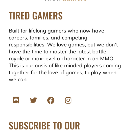
TIRED GAMERS
Built for lifelong gamers who now have
careers, families, and competing
responsibilities. We love games, but we don’t
have the time to master the latest battle
royale or max-level a character in an MMO.
This is our oasis of like minded players coming
together for the love of games, to play when
we can.
SUBSCRIBE TO OUR