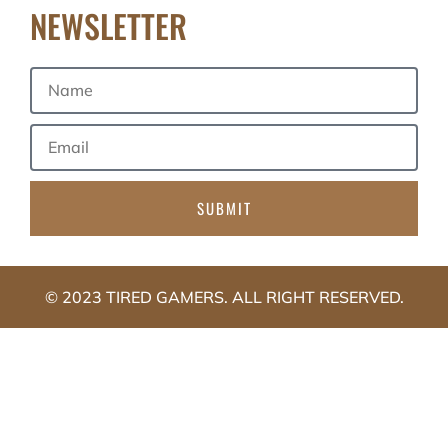
NEWSLETTER
SUBMIT
© 2023 TIRED GAMERS. ALL RIGHT RESERVED.