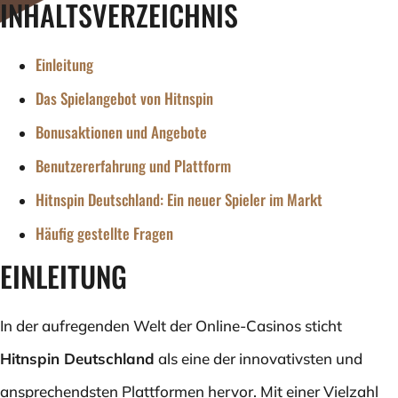
INHALTSVERZEICHNIS
Einleitung
Das Spielangebot von Hitnspin
Bonusaktionen und Angebote
Benutzererfahrung und Plattform
Hitnspin Deutschland: Ein neuer Spieler im Markt
Häufig gestellte Fragen
EINLEITUNG
In der aufregenden Welt der Online-Casinos sticht
Hitnspin Deutschland
als eine der innovativsten und
ansprechendsten Plattformen hervor. Mit einer Vielzahl