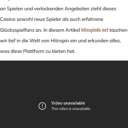
an Spielen und verlockenden Angeboten zieht dieses
Casino sowohl neue Spieler als auch erfahrene
hitnspinde.net
Glücksspielfans an. In diesem Artikel
tauchen
wir tief in die Welt von Hitnspin ein und erkunden alles,
was diese Plattform zu bieten hat.