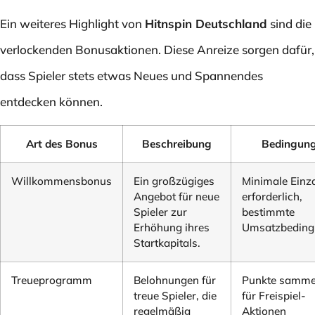
Ein weiteres Highlight von
Hitnspin Deutschland
sind die
verlockenden Bonusaktionen. Diese Anreize sorgen dafür,
dass Spieler stets etwas Neues und Spannendes
entdecken können.
Art des Bonus
Beschreibung
Bedingun
Willkommensbonus
Ein großzügiges
Minimale Einz
Angebot für neue
erforderlich,
Spieler zur
bestimmte
Erhöhung ihres
Umsatzbeding
Startkapitals.
Treueprogramm
Belohnungen für
Punkte samme
treue Spieler, die
für Freispiel-
regelmäßig
Aktionen