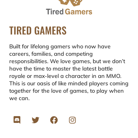
TIRED GAMERS
Built for lifelong gamers who now have
careers, families, and competing
responsibilities. We love games, but we don’t
have the time to master the latest battle
royale or max-level a character in an MMO.
This is our oasis of like minded players coming
together for the love of games, to play when
we can.