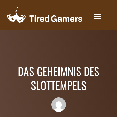
KEYS FOR CREATORS
DAS GEHEIMNIS DES
SLOTTEMPELS