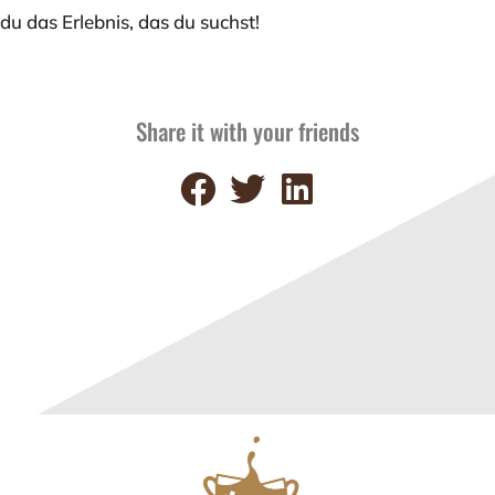
du das Erlebnis, das du suchst!
Share it with your friends