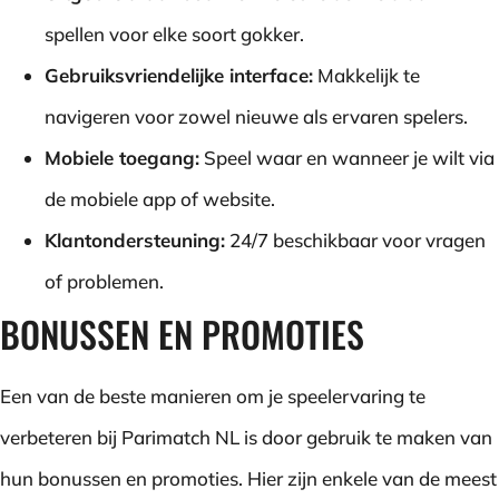
spellen voor elke soort gokker.
Gebruiksvriendelijke interface:
Makkelijk te
navigeren voor zowel nieuwe als ervaren spelers.
Mobiele toegang:
Speel waar en wanneer je wilt via
de mobiele app of website.
Klantondersteuning:
24/7 beschikbaar voor vragen
of problemen.
BONUSSEN EN PROMOTIES
Een van de beste manieren om je speelervaring te
verbeteren bij Parimatch NL is door gebruik te maken van
hun bonussen en promoties. Hier zijn enkele van de meest