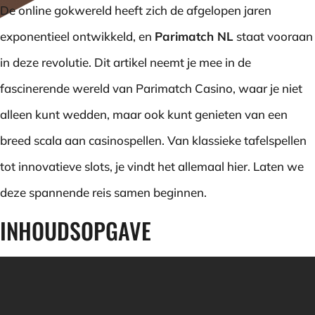
De online gokwereld heeft zich de afgelopen jaren
exponentieel ontwikkeld, en
Parimatch NL
staat vooraan
in deze revolutie. Dit artikel neemt je mee in de
fascinerende wereld van Parimatch Casino, waar je niet
alleen kunt wedden, maar ook kunt genieten van een
breed scala aan casinospellen. Van klassieke tafelspellen
tot innovatieve slots, je vindt het allemaal hier. Laten we
deze spannende reis samen beginnen.
INHOUDSOPGAVE