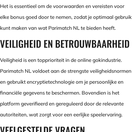
Het is essentieel om de voorwaarden en vereisten voor
elke bonus goed door te nemen, zodat je optimaal gebruik
kunt maken van wat Parimatch NL te bieden heeft.
VEILIGHEID EN BETROUWBAARHEID
Veiligheid is een topprioriteit in de online gokindustrie.
Parimatch NL voldoet aan de strengste veiligheidsnormen
en gebruikt encryptietechnologie om je persoonlijke en
financiële gegevens te beschermen. Bovendien is het
platform geverifieerd en gereguleerd door de relevante
autoriteiten, wat zorgt voor een eerlijke speelervaring.
VEELGESTELDE VRAGEN