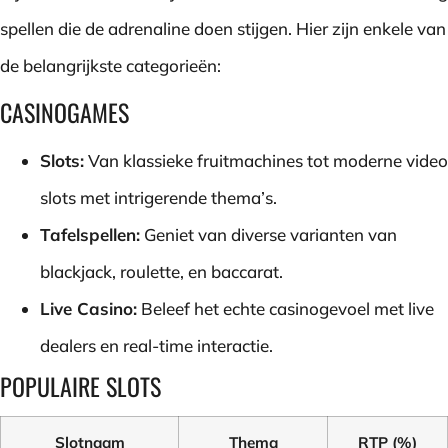
spellen die de adrenaline doen stijgen. Hier zijn enkele van
de belangrijkste categorieën:
CASINOGAMES
Slots:
Van klassieke fruitmachines tot moderne video
slots met intrigerende thema’s.
Tafelspellen:
Geniet van diverse varianten van
blackjack, roulette, en baccarat.
Live Casino:
Beleef het echte casinogevoel met live
dealers en real-time interactie.
POPULAIRE SLOTS
Slotnaam
Thema
RTP (%)