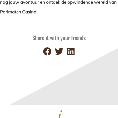
nog jouw avontuur en ontdek de opwindende wereld van
Parimatch Casino!
Share it with your friends