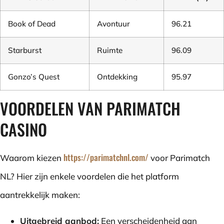
Book of Dead
Avontuur
96.21
Starburst
Ruimte
96.09
Gonzo’s Quest
Ontdekking
95.97
VOORDELEN VAN PARIMATCH
CASINO
https://parimatchnl.com/
Waarom kiezen
voor Parimatch
NL? Hier zijn enkele voordelen die het platform
aantrekkelijk maken:
Uitgebreid aanbod:
Een verscheidenheid aan