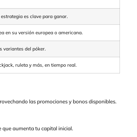
 estrategia es clave para ganar.
sea en su versión europea o americana.
s variantes del póker.
kjack, ruleta y más, en tiempo real.
rovechando las promociones y bonos disponibles.
 que aumenta tu capital inicial.