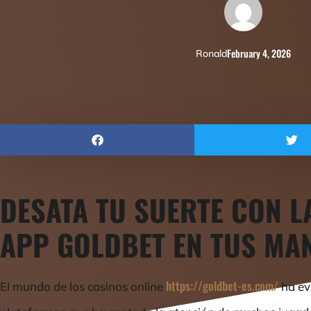
February 4, 2026
Ronald
DESATA TU SUERTE CON 
APP GOLDBET EN TUS MA
https://goldbet-es.com/
El mundo de los casinos online
ha ev