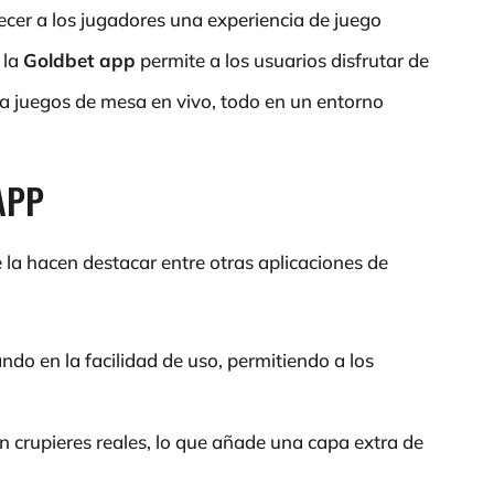
ecer a los jugadores una experiencia de juego
 la
Goldbet app
permite a los usuarios disfrutar de
 juegos de mesa en vivo, todo en un entorno
APP
e la hacen destacar entre otras aplicaciones de
do en la facilidad de uso, permitiendo a los
 crupieres reales, lo que añade una capa extra de