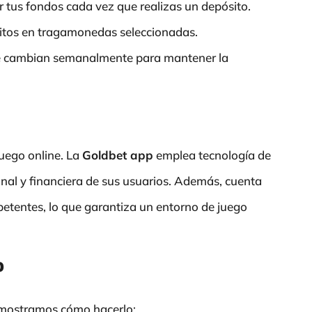
tus fondos cada vez que realizas un depósito.
uitos en tragamonedas seleccionadas.
 cambian semanalmente para mantener la
uego online. La
Goldbet app
emplea tecnología de
nal y financiera de sus usuarios. Además, cuenta
petentes, lo que garantiza un entorno de juego
P
e mostramos cómo hacerlo: