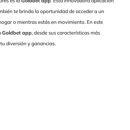
res es la
Goldbet app
. Esta innovadora aplicación
ambién te brinda la oportunidad de acceder a un
hogar o mientras estás en movimiento. En este
a
Goldbet app
, desde sus características más
tu diversión y ganancias.