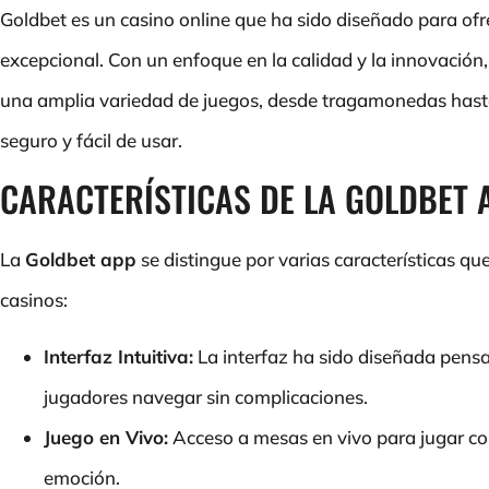
Goldbet es un casino online que ha sido diseñado para ofr
excepcional. Con un enfoque en la calidad y la innovación,
una amplia variedad de juegos, desde tragamonedas hasta
seguro y fácil de usar.
CARACTERÍSTICAS DE LA GOLDBET 
La
Goldbet app
se distingue por varias características qu
casinos:
Interfaz Intuitiva:
La interfaz ha sido diseñada pensan
jugadores navegar sin complicaciones.
Juego en Vivo:
Acceso a mesas en vivo para jugar con
emoción.