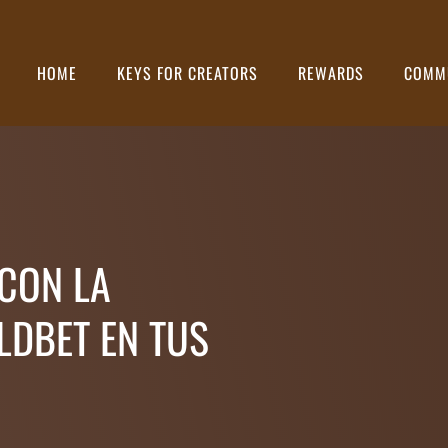
HOME
KEYS FOR CREATORS
REWARDS
COMM
 CON LA
LDBET EN TUS