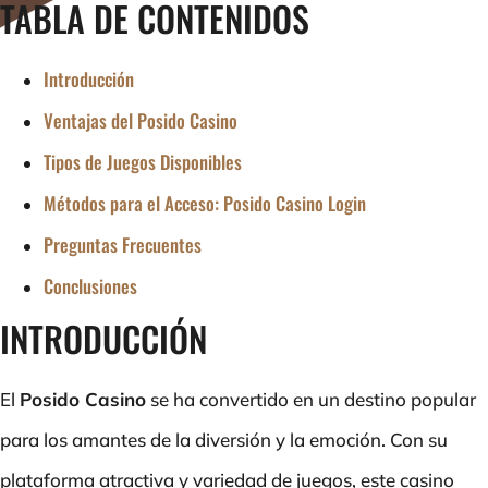
TABLA DE CONTENIDOS
Introducción
Ventajas del Posido Casino
Tipos de Juegos Disponibles
Métodos para el Acceso: Posido Casino Login
Preguntas Frecuentes
Conclusiones
INTRODUCCIÓN
El
Posido Casino
se ha convertido en un destino popular
para los amantes de la diversión y la emoción. Con su
plataforma atractiva y variedad de juegos, este casino