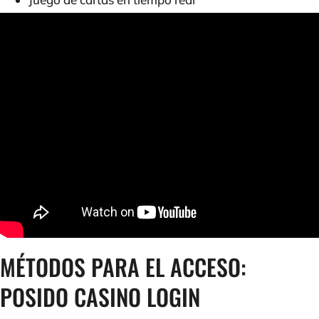
MÉTODOS PARA EL ACCESO:
POSIDO CASINO LOGIN