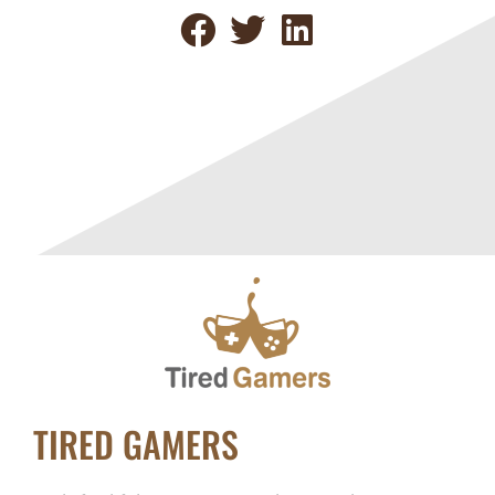
TIRED GAMERS