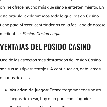
online ofrece mucho más que simple entretenimiento. En
este artículo, exploraremos todo lo que Posido Casino
tiene para ofrecer, centrándonos en la facilidad de acceso
mediante el
Posido Casino Login
.
VENTAJAS DEL POSIDO CASINO
Uno de los aspectos más destacados de Posido Casino
son sus múltiples ventajas. A continuación, detallamos
algunas de ellas:
Variedad de Juegos:
Desde tragamonedas hasta
juegos de mesa, hay algo para cada jugador.