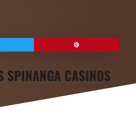
S SPINANGA CASINOS