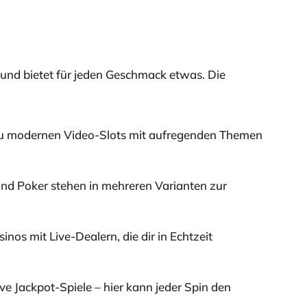
t und bietet für jeden Geschmack etwas. Die
 zu modernen Video-Slots mit aufregenden Themen
 und Poker stehen in mehreren Varianten zur
inos mit Live-Dealern, die dir in Echtzeit
 Jackpot-Spiele – hier kann jeder Spin den