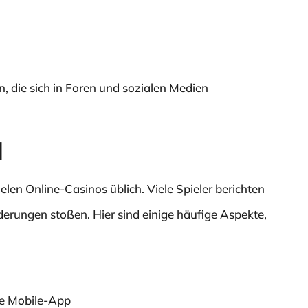
, die sich in Foren und sozialen Medien
N
len Online-Casinos üblich. Viele Spieler berichten
erungen stoßen. Hier sind einige häufige Aspekte,
ge Mobile-App