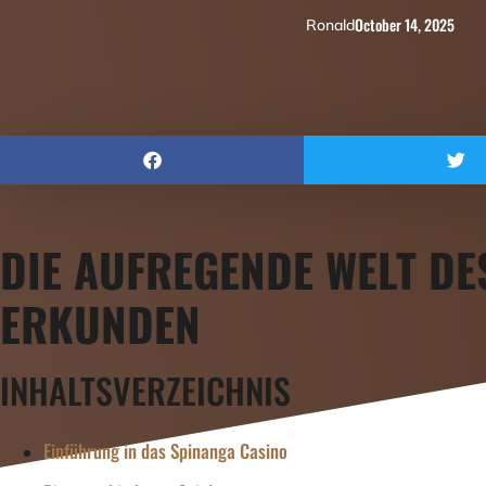
October 14, 2025
Ronald
DIE AUFREGENDE WELT DE
ERKUNDEN
INHALTSVERZEICHNIS
Einführung in das Spinanga Casino