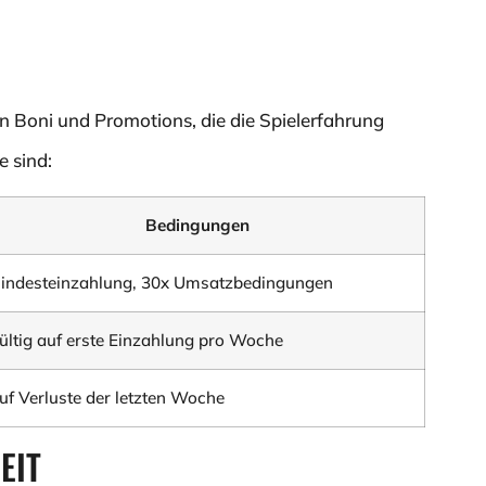
en Boni und Promotions, die die Spielerfahrung
 sind:
Bedingungen
indesteinzahlung, 30x Umsatzbedingungen
ültig auf erste Einzahlung pro Woche
uf Verluste der letzten Woche
EIT