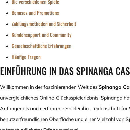
Die verschiedenen Spiele
Bonuses und Promotions
Zahlungsmethoden und Sicherheit
Kundensupport und Community
Gemeinschaftliche Erfahrungen
Häufige Fragen
EINFÜHRUNG IN DAS SPINANGA CAS
Willkommen in der faszinierenden Welt des
Spinanga Ca
unvergleichliches Online-Glücksspielerlebnis. Spinanga hat 
Anfänger als auch erfahrene Spieler ihre Leidenschaft für
benutzerfreundlichen Oberfläche und einer Vielzahl von Sp
unterschiedlichster Erfahrungslevel.