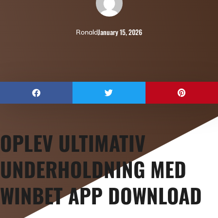
January 15, 2026
Ronald
OPLEV ULTIMATIV
UNDERHOLDNING MED
WINBET APP DOWNLOAD