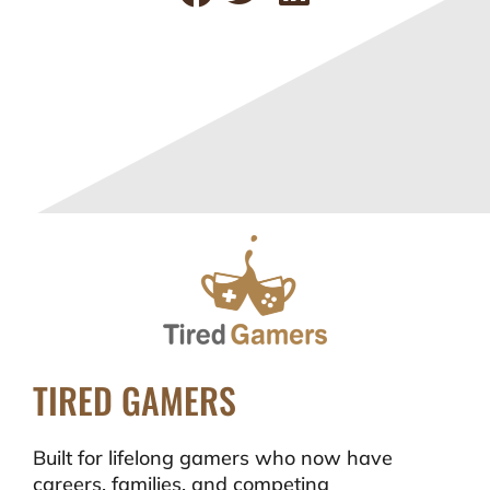
TIRED GAMERS
Built for lifelong gamers who now have
careers, families, and competing