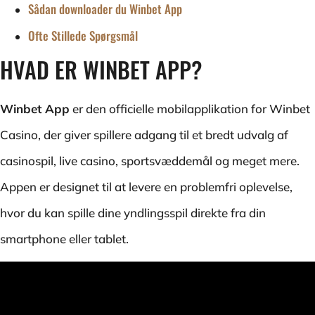
Sådan downloader du Winbet App
Ofte Stillede Spørgsmål
HVAD ER WINBET APP?
Winbet App
er den officielle mobilapplikation for Winbet
Casino, der giver spillere adgang til et bredt udvalg af
casinospil, live casino, sportsvæddemål og meget mere.
Appen er designet til at levere en problemfri oplevelse,
hvor du kan spille dine yndlingsspil direkte fra din
smartphone eller tablet.