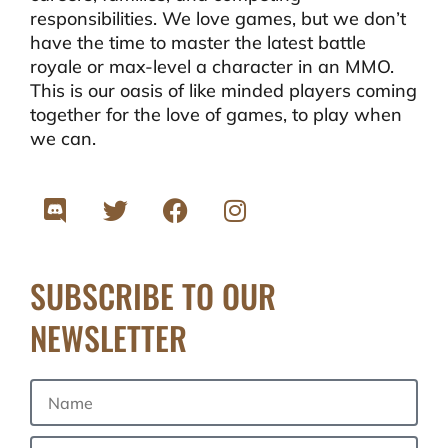
responsibilities. We love games, but we don’t
have the time to master the latest battle
royale or max-level a character in an MMO.
This is our oasis of like minded players coming
together for the love of games, to play when
we can.
SUBSCRIBE TO OUR
NEWSLETTER