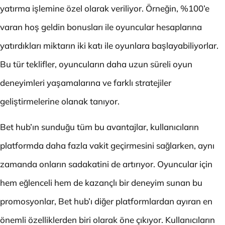
yatırma işlemine özel olarak veriliyor. Örneğin, %100’e
varan hoş geldin bonusları ile oyuncular hesaplarına
yatırdıkları miktarın iki katı ile oyunlara başlayabiliyorlar.
Bu tür teklifler, oyuncuların daha uzun süreli oyun
deneyimleri yaşamalarına ve farklı stratejiler
geliştirmelerine olanak tanıyor.
Bet hub’ın sunduğu tüm bu avantajlar, kullanıcıların
platformda daha fazla vakit geçirmesini sağlarken, aynı
zamanda onların sadakatini de artırıyor. Oyuncular için
hem eğlenceli hem de kazançlı bir deneyim sunan bu
promosyonlar, Bet hub’ı diğer platformlardan ayıran en
önemli özelliklerden biri olarak öne çıkıyor. Kullanıcıların