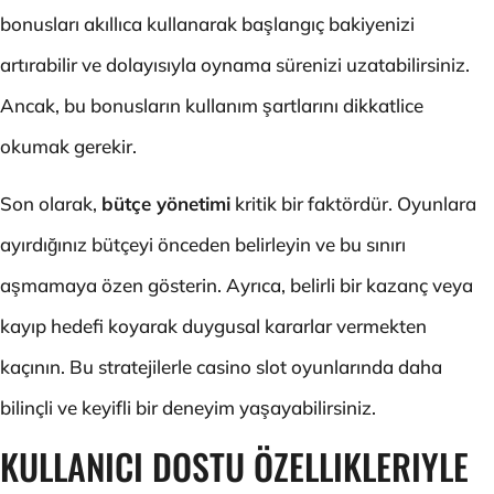
bonusları akıllıca kullanarak başlangıç bakiyenizi
artırabilir ve dolayısıyla oynama sürenizi uzatabilirsiniz.
Ancak, bu bonusların kullanım şartlarını dikkatlice
okumak gerekir.
Son olarak,
bütçe yönetimi
kritik bir faktördür. Oyunlara
ayırdığınız bütçeyi önceden belirleyin ve bu sınırı
aşmamaya özen gösterin. Ayrıca, belirli bir kazanç veya
kayıp hedefi koyarak duygusal kararlar vermekten
kaçının. Bu stratejilerle casino slot oyunlarında daha
bilinçli ve keyifli bir deneyim yaşayabilirsiniz.
KULLANICI DOSTU ÖZELLIKLERIYLE