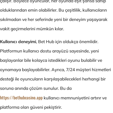
çalışır. Böylece oyuncular, her oyunda eşit şansa sahip
olduklarından emin olabilirler. Bu çeşitlilik, kullanıcıların
sıkılmadan ve her seferinde yeni bir deneyim yaşayarak
vakit geçirmelerini mümkün kılar.
Kullanıcı deneyimi
, Bet Hub için oldukça önemlidir.
Platformun kullanıcı dostu arayüzü sayesinde, yeni
başlayanlar bile kolayca istedikleri oyunu bulabilir ve
oynamaya başlayabilirler. Ayrıca, 7/24 müşteri hizmetleri
desteği ile oyuncuların karşılaşabilecekleri herhangi bir
soruna anında çözüm sunulur. Bu da
https://bethubcasino.app
kullanıcı memnuniyetini artırır ve
platforma olan güveni pekiştirir.