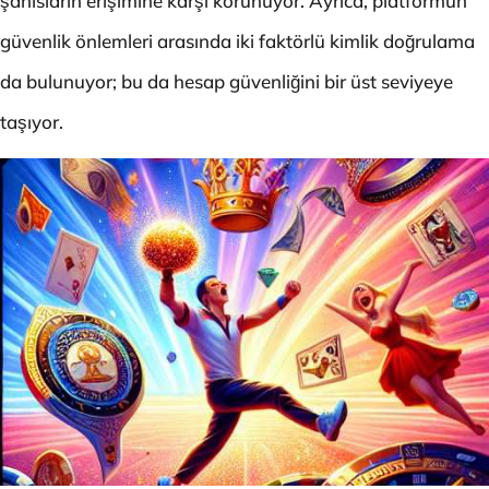
şahısların erişimine karşı korunuyor. Ayrıca, platformun
güvenlik önlemleri arasında iki faktörlü kimlik doğrulama
da bulunuyor; bu da hesap güvenliğini bir üst seviyeye
taşıyor.