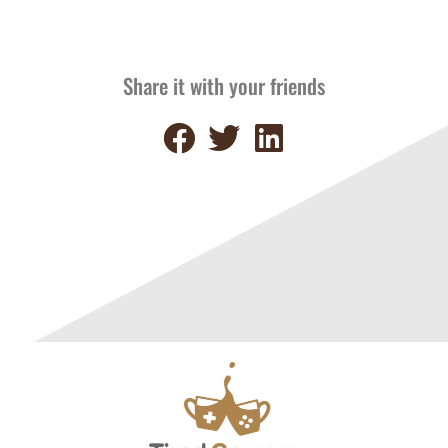
Share it with your friends