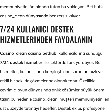
memnuniyetini ön planda tutan bu yaklaşım, Bet hub’ı
casino_clean dünyasında benzersiz kılıyor.
7/24 KULLANICI DESTEK
HIZMETLERINDEN FAYDALANIN
Casino_clean casino bethub
, kullanıcılarına sunduğu
7/24 destek hizmetleri
ile sektörde fark yaratıyor. Bu
hizmetler, kullanıcıların karşılaştıkları sorunları hızlı ve
etkili bir şekilde çözmelerine olanak tanır. Özellikle
çevrimiçi oyun dünyasında anlık çözümler büyük önem
taşır; bu nedenle casino_clean, müşteri memnuniyetini en
üst düzeyde tutmayı hedefler. Destek ekibi, profesyonel