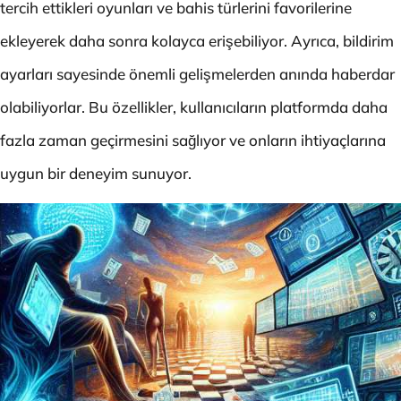
tercih ettikleri oyunları ve bahis türlerini favorilerine
ekleyerek daha sonra kolayca erişebiliyor. Ayrıca, bildirim
ayarları sayesinde önemli gelişmelerden anında haberdar
olabiliyorlar. Bu özellikler, kullanıcıların platformda daha
fazla zaman geçirmesini sağlıyor ve onların ihtiyaçlarına
uygun bir deneyim sunuyor.