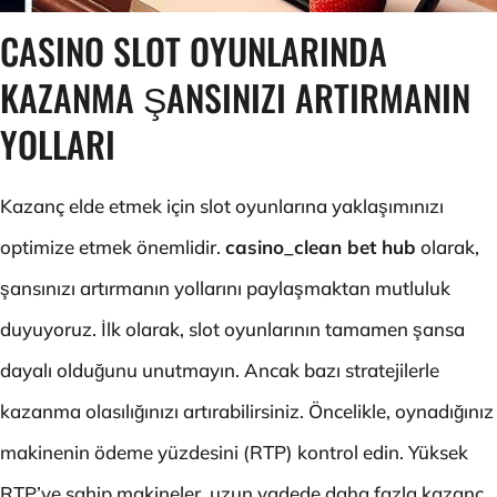
CASINO SLOT OYUNLARINDA
KAZANMA ŞANSINIZI ARTIRMANIN
YOLLARI
Kazanç elde etmek için slot oyunlarına yaklaşımınızı
optimize etmek önemlidir.
casino_clean bet hub
olarak,
şansınızı artırmanın yollarını paylaşmaktan mutluluk
duyuyoruz. İlk olarak, slot oyunlarının tamamen şansa
dayalı olduğunu unutmayın. Ancak bazı stratejilerle
kazanma olasılığınızı artırabilirsiniz. Öncelikle, oynadığınız
makinenin ödeme yüzdesini (RTP) kontrol edin. Yüksek
RTP’ye sahip makineler, uzun vadede daha fazla kazanç