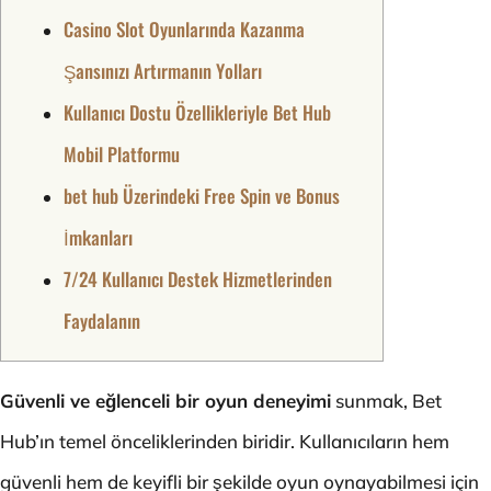
Casino Slot Oyunlarında Kazanma
Şansınızı Artırmanın Yolları
Kullanıcı Dostu Özellikleriyle Bet Hub
Mobil Platformu
bet hub Üzerindeki Free Spin ve Bonus
İmkanları
7/24 Kullanıcı Destek Hizmetlerinden
Faydalanın
Güvenli ve eğlenceli bir oyun deneyimi
sunmak, Bet
Hub’ın temel önceliklerinden biridir. Kullanıcıların hem
güvenli hem de keyifli bir şekilde oyun oynayabilmesi için