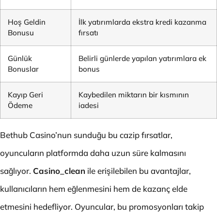
Hoş Geldin
İlk yatırımlarda ekstra kredi kazanma
Bonusu
fırsatı
Günlük
Belirli günlerde yapılan yatırımlara ek
Bonuslar
bonus
Kayıp Geri
Kaybedilen miktarın bir kısmının
Ödeme
iadesi
Bethub Casino’nun sunduğu bu cazip fırsatlar,
oyuncuların platformda daha uzun süre kalmasını
sağlıyor.
Casino_clean
ile erişilebilen bu avantajlar,
kullanıcıların hem eğlenmesini hem de kazanç elde
etmesini hedefliyor. Oyuncular, bu promosyonları takip