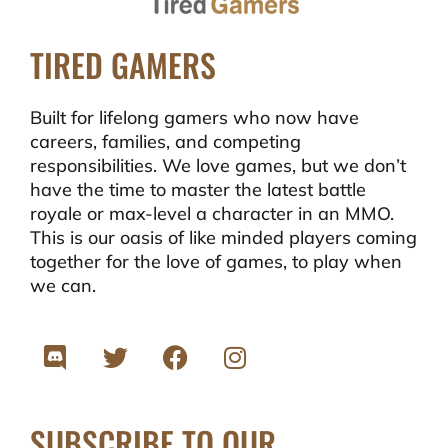
TIRED GAMERS
Built for lifelong gamers who now have
careers, families, and competing
responsibilities. We love games, but we don’t
have the time to master the latest battle
royale or max-level a character in an MMO.
This is our oasis of like minded players coming
together for the love of games, to play when
we can.
SUBSCRIBE TO OUR