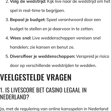
Volg de wedstrijd:
Kijk live naar de wedstrijd om het
spel in real-time te begrijpen.
Bepaal je budget:
Speel verantwoord door een
budget te stellen en je daarvoor in te zetten.
Wees snel:
Live weddenschappen vereisen snel
handelen; zie kansen en benut ze.
Diversifieer je weddenschappen:
Verspreid je risico
door op verschillende wedstrijden te wedden.
VEELGESTELDE VRAGEN
1. IS LIVESCORE BET CASINO LEGAAL IN
NEDERLAND?
Ja, met de regulering van online kansspelen in Nederland