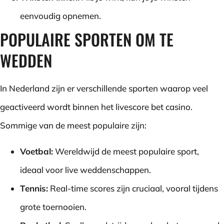
eenvoudig opnemen.
POPULAIRE SPORTEN OM TE
WEDDEN
In Nederland zijn er verschillende sporten waarop veel
geactiveerd wordt binnen het livescore bet casino.
Sommige van de meest populaire zijn:
Voetbal:
Wereldwijd de meest populaire sport,
ideaal voor live weddenschappen.
Tennis:
Real-time scores zijn cruciaal, vooral tijdens
grote toernooien.