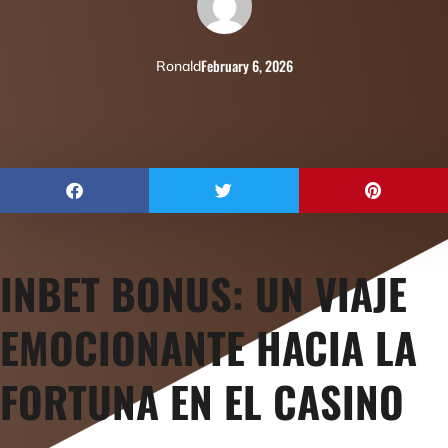
February 6, 2026
Ronald
INBET BONUS: UN VIAJE
EMOCIONANTE HACIA LA
FORTUNA EN EL CASINO