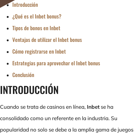
Introducción
¿Qué es el Inbet bonus?
Tipos de bonos en Inbet
Ventajas de utilizar el Inbet bonus
Cómo registrarse en Inbet
Estrategias para aprovechar el Inbet bonus
Conclusión
INTRODUCCIÓN
Cuando se trata de casinos en línea,
Inbet
se ha
consolidado como un referente en la industria. Su
popularidad no solo se debe a la amplia gama de juegos