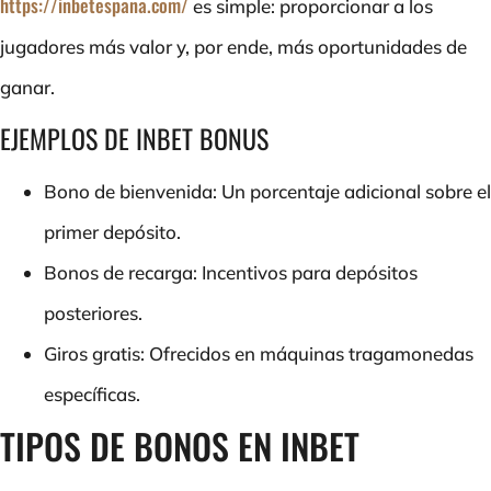
https://inbetespana.com/
es simple: proporcionar a los
jugadores más valor y, por ende, más oportunidades de
ganar.
EJEMPLOS DE INBET BONUS
Bono de bienvenida: Un porcentaje adicional sobre el
primer depósito.
Bonos de recarga: Incentivos para depósitos
posteriores.
Giros gratis: Ofrecidos en máquinas tragamonedas
específicas.
TIPOS DE BONOS EN INBET