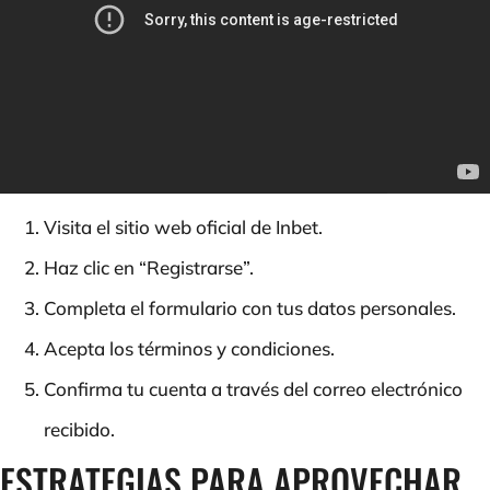
Visita el sitio web oficial de Inbet.
Haz clic en “Registrarse”.
Completa el formulario con tus datos personales.
Acepta los términos y condiciones.
Confirma tu cuenta a través del correo electrónico
recibido.
ESTRATEGIAS PARA APROVECHAR