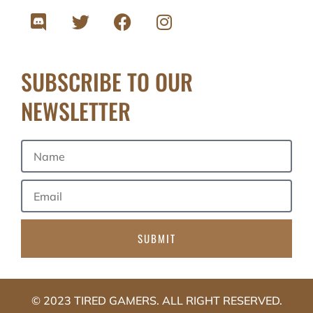
SUBSCRIBE TO OUR
NEWSLETTER
SUBMIT
© 2023 TIRED GAMERS. ALL RIGHT RESERVED.