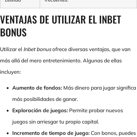
VENTAJAS DE UTILIZAR EL INBET
BONUS
Utilizar el
Inbet bonus
ofrece diversas ventajas, que van
más allá del mero entretenimiento. Algunas de ellas
incluyen:
Aumento de fondos:
Más dinero para jugar significa
más posibilidades de ganar.
Exploración de juegos:
Permite probar nuevos
juegos sin arriesgar tu propio capital.
Incremento de tiempo de juego:
Con bonos, puedes