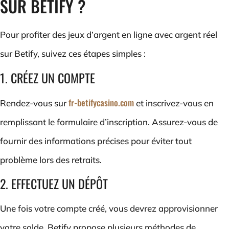
SUR BETIFY ?
Pour profiter des jeux d’argent en ligne avec argent réel
sur Betify, suivez ces étapes simples :
1. CRÉEZ UN COMPTE
fr-betifycasino.com
Rendez-vous sur
et inscrivez-vous en
remplissant le formulaire d’inscription. Assurez-vous de
fournir des informations précises pour éviter tout
problème lors des retraits.
2. EFFECTUEZ UN DÉPÔT
Une fois votre compte créé, vous devrez approvisionner
votre solde. Betify propose plusieurs méthodes de