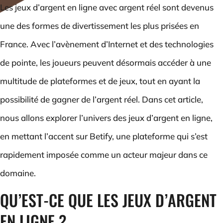
Les jeux d’argent en ligne avec argent réel sont devenus
une des formes de divertissement les plus prisées en
France. Avec l’avènement d’Internet et des technologies
de pointe, les joueurs peuvent désormais accéder à une
multitude de plateformes et de jeux, tout en ayant la
possibilité de gagner de l’argent réel. Dans cet article,
nous allons explorer l’univers des jeux d’argent en ligne,
en mettant l’accent sur Betify, une plateforme qui s’est
rapidement imposée comme un acteur majeur dans ce
domaine.
QU’EST-CE QUE LES JEUX D’ARGENT
EN LIGNE ?