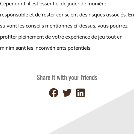
Cependant, il est essentiel de jouer de manière
responsable et de rester conscient des risques associés. En
suivant les conseils mentionnés ci-dessus, vous pourrez
profiter pleinement de votre expérience de jeu tout en
minimisant les inconvénients potentiels.
Share it with your friends