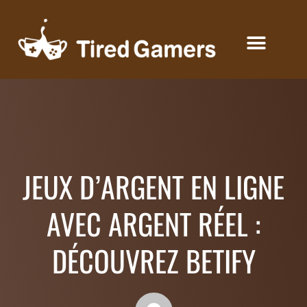
KEYS FOR CREATORS
JEUX D’ARGENT EN LIGNE
AVEC ARGENT RÉEL :
DÉCOUVREZ BETIFY