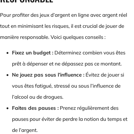
Pour profiter des jeux d’argent en ligne avec argent réel
tout en minimisant les risques, il est crucial de jouer de
manière responsable. Voici quelques conseils :
Fixez un budget :
Déterminez combien vous êtes
prêt à dépenser et ne dépassez pas ce montant.
Ne jouez pas sous l’influence :
Évitez de jouer si
vous êtes fatigué, stressé ou sous l’influence de
l’alcool ou de drogues.
Faites des pauses :
Prenez régulièrement des
pauses pour éviter de perdre la notion du temps et
de l’argent.