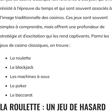
résisté à l’épreuve du temps et qui sont souvent associés à
l’image traditionnelle des casinos. Ces jeux sont souvent
simples à comprendre, mais offrent une profondeur de
stratégie et d’excitation qui les rend captivants. Parmi les
jeux de casino classiques, on trouve :
La roulette
Le blackjack
Les machines à sous
Le poker
Le baccarat
LA ROULETTE : UN JEU DE HASARD