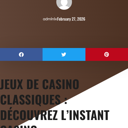
February 27, 2026
admlnlx
JEUX DE CASINO
CLASSIQUES :
DÉCOUVREZ L’INSTANT