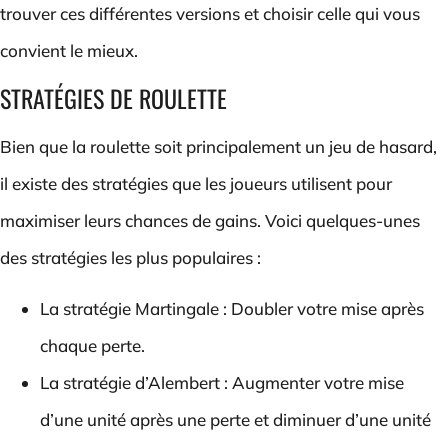
trouver ces différentes versions et choisir celle qui vous
convient le mieux.
STRATÉGIES DE ROULETTE
Bien que la roulette soit principalement un jeu de hasard,
il existe des stratégies que les joueurs utilisent pour
maximiser leurs chances de gains. Voici quelques-unes
des stratégies les plus populaires :
La stratégie Martingale : Doubler votre mise après
chaque perte.
La stratégie d’Alembert : Augmenter votre mise
d’une unité après une perte et diminuer d’une unité