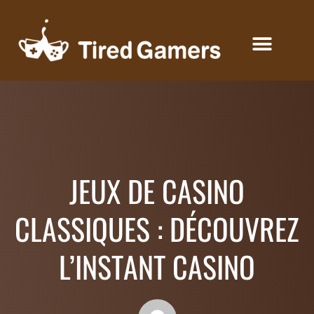
KEYS FOR CREATORS
JEUX DE CASINO
CLASSIQUES : DÉCOUVREZ
L’INSTANT CASINO