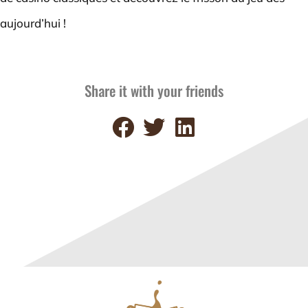
aujourd’hui !
Share it with your friends