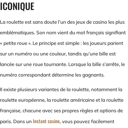
ICONIQUE
La roulette est sans doute l’un des jeux de casino les plus
emblématiques. Son nom vient du mot français signifiant
« petite roue ». Le principe est simple : les joueurs parient
sur un numéro ou une couleur, tandis qu’une bille est
lancée sur une roue tournante. Lorsque la bille s’arrête, le
numéro correspondant détermine les gagnants.
Il existe plusieurs variantes de la roulette, notamment la
roulette européenne, la roulette américaine et la roulette
française, chacune avec ses propres règles et options de
Instant casino
paris. Dans un
, vous pouvez facilement