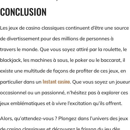
CONCLUSION
Les jeux de casino classiques continuent d’être une source
de divertissement pour des millions de personnes à
travers le monde. Que vous soyez attiré par la roulette, le
blackjack, les machines à sous, le poker ou le baccarat, il
existe une multitude de façons de profiter de ces jeux, en
Instant casino
particulier dans un
. Que vous soyez un joueur
occasionnel ou un passionné, n’hésitez pas à explorer ces
jeux emblématiques et à vivre l’excitation qu’ils offrent.
Alors, qu’attendez-vous ? Plongez dans l’univers des jeux
de casino classiques et découvrez le frisson du jeu dès