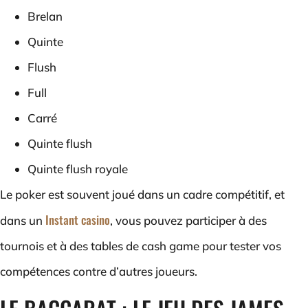
Brelan
Quinte
Flush
Full
Carré
Quinte flush
Quinte flush royale
Le poker est souvent joué dans un cadre compétitif, et
Instant casino
dans un
, vous pouvez participer à des
tournois et à des tables de cash game pour tester vos
compétences contre d’autres joueurs.