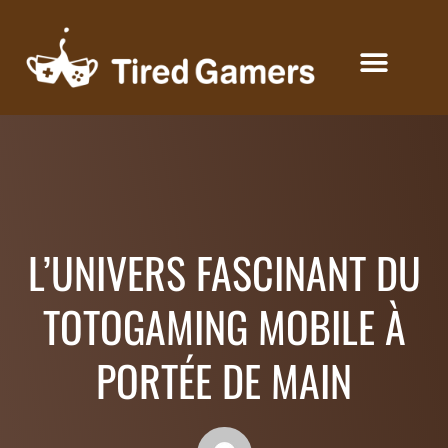
KEYS FOR CREATORS
L’UNIVERS FASCINANT DU
TOTOGAMING MOBILE À
PORTÉE DE MAIN