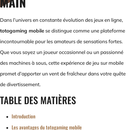
MAIN
Dans l’univers en constante évolution des jeux en ligne,
totogaming mobile
se distingue comme une plateforme
incontournable pour les amateurs de sensations fortes.
Que vous soyez un joueur occasionnel ou un passionné
des machines à sous, cette expérience de jeu sur mobile
promet d’apporter un vent de fraîcheur dans votre quête
de divertissement.
TABLE DES MATIÈRES
Introduction
Les avantages du totogaming mobile