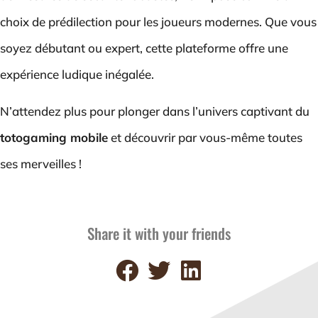
choix de prédilection pour les joueurs modernes. Que vous
soyez débutant ou expert, cette plateforme offre une
expérience ludique inégalée.
N’attendez plus pour plonger dans l’univers captivant du
totogaming mobile
et découvrir par vous-même toutes
ses merveilles !
Share it with your friends