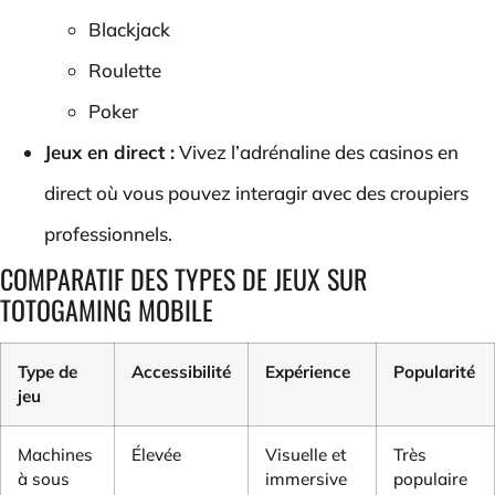
Blackjack
Roulette
Poker
Jeux en direct :
Vivez l’adrénaline des casinos en
direct où vous pouvez interagir avec des croupiers
professionnels.
COMPARATIF DES TYPES DE JEUX SUR
TOTOGAMING MOBILE
Type de
Accessibilité
Expérience
Popularité
jeu
Machines
Élevée
Visuelle et
Très
à sous
immersive
populaire