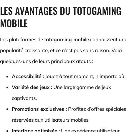
LES AVANTAGES DU TOTOGAMING
MOBILE
Les plateformes de
totogaming mobile
connaissent une
popularité croissante, et ce n’est pas sans raison. Voici
quelques-uns de leurs principaux atouts :
Accessibilité :
Jouez à tout moment, n’importe où.
Variété des jeux :
Une large gamme de jeux
captivants.
Promotions exclusives :
Profitez d’offres spéciales
réservées aux utilisateurs mobiles.
Interface optimisée :
Une expérience utilisateur