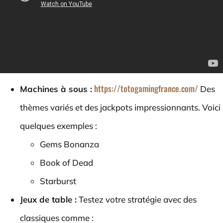
https://totogamingfrance.com/
Machines à sous :
Des
thèmes variés et des jackpots impressionnants. Voici
quelques exemples :
Gems Bonanza
Book of Dead
Starburst
Jeux de table :
Testez votre stratégie avec des
classiques comme :