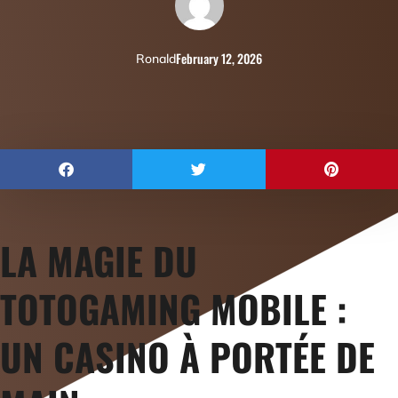
February 12, 2026
Ronald
LA MAGIE DU
TOTOGAMING MOBILE :
UN CASINO À PORTÉE DE