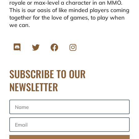
royale or max-level a character in an MMO.
This is our oasis of like minded players coming
together for the love of games, to play when
we can.
SUBSCRIBE TO OUR
NEWSLETTER