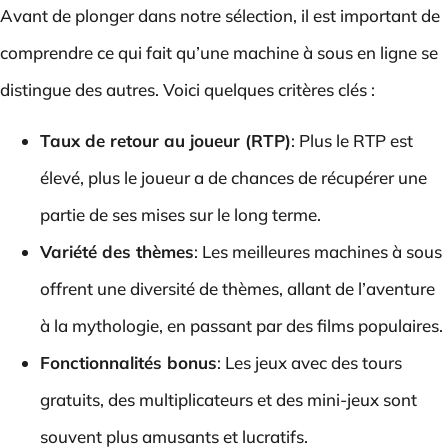
Avant de plonger dans notre sélection, il est important de
comprendre ce qui fait qu’une machine à sous en ligne se
distingue des autres. Voici quelques critères clés :
Taux de retour au joueur (RTP)
: Plus le RTP est
élevé, plus le joueur a de chances de récupérer une
partie de ses mises sur le long terme.
Variété des thèmes
: Les meilleures machines à sous
offrent une diversité de thèmes, allant de l’aventure
à la mythologie, en passant par des films populaires.
Fonctionnalités bonus
: Les jeux avec des tours
gratuits, des multiplicateurs et des mini-jeux sont
souvent plus amusants et lucratifs.