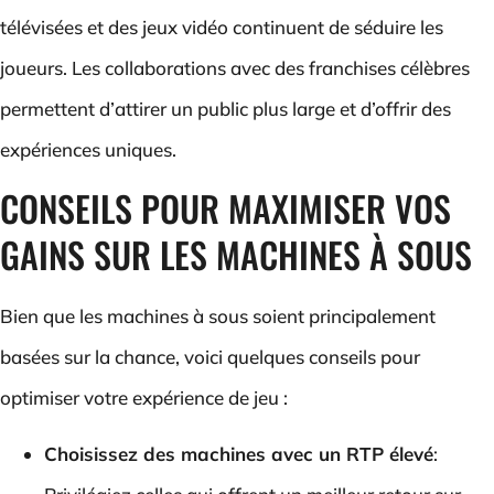
télévisées et des jeux vidéo continuent de séduire les
joueurs. Les collaborations avec des franchises célèbres
permettent d’attirer un public plus large et d’offrir des
expériences uniques.
CONSEILS POUR MAXIMISER VOS
GAINS SUR LES MACHINES À SOUS
Bien que les machines à sous soient principalement
basées sur la chance, voici quelques conseils pour
optimiser votre expérience de jeu :
Choisissez des machines avec un RTP élevé
: