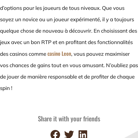
d’options pour les joueurs de tous niveaux. Que vous
soyez un novice ou un joueur expérimenté, il y a toujours
quelque chose de nouveau à découvrir. En choisissant des
jeux avec un bon RTP et en profitant des fonctionnalités
casino Leon
des casinos comme
, vous pouvez maximiser
vos chances de gains tout en vous amusant. N’oubliez pas
de jouer de manière responsable et de profiter de chaque
spin !
Share it with your friends