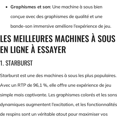
Graphismes et son
: Une machine à sous bien
conçue avec des graphismes de qualité et une
bande-son immersive améliore l’expérience de jeu.
LES MEILLEURES MACHINES À SOUS
EN LIGNE À ESSAYER
1. STARBURST
Starburst est une des machines à sous les plus populaires.
Avec un RTP de 96,1 %, elle offre une expérience de jeu
simple mais captivante. Les graphismes colorés et les sons
dynamiques augmentent l’excitation, et les fonctionnalités
de respins sont un véritable atout pour maximiser vos