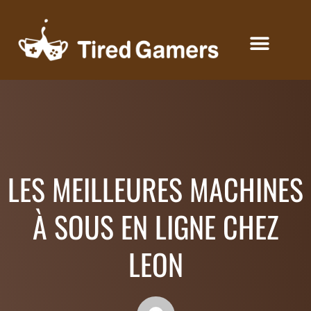
KEYS FOR CREATORS
LES MEILLEURES MACHINES
À SOUS EN LIGNE CHEZ
LEON