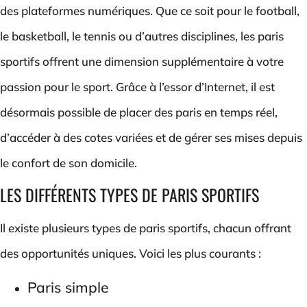
des plateformes numériques. Que ce soit pour le football,
le basketball, le tennis ou d’autres disciplines, les paris
sportifs offrent une dimension supplémentaire à votre
passion pour le sport. Grâce à l’essor d’Internet, il est
désormais possible de placer des paris en temps réel,
d’accéder à des cotes variées et de gérer ses mises depuis
le confort de son domicile.
LES DIFFÉRENTS TYPES DE PARIS SPORTIFS
Il existe plusieurs types de paris sportifs, chacun offrant
des opportunités uniques. Voici les plus courants :
Paris simple