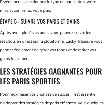
l’événement, sélectionnez le type de pari, entrez votre
mise et confirmez votre pari.
ÉTAPE 5 : SUIVRE VOS PARIS ET GAINS
Après avoir placé vos paris, vous pouvez suivre les
résultats en direct sur la plateforme. Lucky Treasure vous
permet également de gérer vos fonds et de retirer vos
gains facilement.
LES STRATÉGIES GAGNANTES POUR
LES PARIS SPORTIFS
Pour maximiser vos chances de succès, il est essentiel
d’adopter des stratégies de paris efficaces. Voici quelques