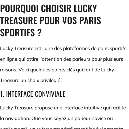
POURQUOI CHOISIR LUCKY
TREASURE POUR VOS PARIS
SPORTIFS ?
Lucky Treasure est l’une des plateformes de paris sportifs
en ligne qui attire l’attention des parieurs pour plusieurs
raisons. Voici quelques points clés qui font de Lucky
Treasure un choix privilégié :
1. INTERFACE CONVIVIALE
Lucky Treasure propose une interface intuitive qui facilite
la navigation. Que vous soyez un parieur novice ou
expérimenté, vous trouverez facilement les événements