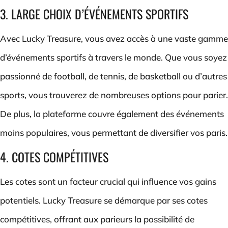
3. LARGE CHOIX D’ÉVÉNEMENTS SPORTIFS
Avec Lucky Treasure, vous avez accès à une vaste gamme
d’événements sportifs à travers le monde. Que vous soyez
passionné de football, de tennis, de basketball ou d’autres
sports, vous trouverez de nombreuses options pour parier.
De plus, la plateforme couvre également des événements
moins populaires, vous permettant de diversifier vos paris.
4. COTES COMPÉTITIVES
Les cotes sont un facteur crucial qui influence vos gains
potentiels. Lucky Treasure se démarque par ses cotes
compétitives, offrant aux parieurs la possibilité de