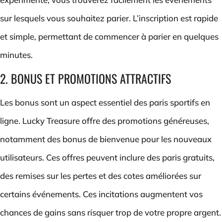
sur lesquels vous souhaitez parier. L’inscription est rapide
et simple, permettant de commencer à parier en quelques
minutes.
2. BONUS ET PROMOTIONS ATTRACTIFS
Les bonus sont un aspect essentiel des paris sportifs en
ligne. Lucky Treasure offre des promotions généreuses,
notamment des bonus de bienvenue pour les nouveaux
utilisateurs. Ces offres peuvent inclure des paris gratuits,
des remises sur les pertes et des cotes améliorées sur
certains événements. Ces incitations augmentent vos
chances de gains sans risquer trop de votre propre argent.