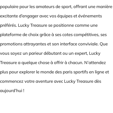
populaire pour les amateurs de sport, offrant une manière
excitante d’engager avec vos équipes et événements
préférés. Lucky Treasure se positionne comme une
plateforme de choix grâce à ses cotes compétitives, ses
promotions attrayantes et son interface conviviale. Que
vous soyez un parieur débutant ou un expert, Lucky
Treasure a quelque chose à offrir à chacun. N’attendez
plus pour explorer le monde des paris sportifs en ligne et
commencez votre aventure avec Lucky Treasure dès
aujourd’hui !