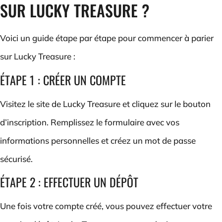
SUR LUCKY TREASURE ?
Voici un guide étape par étape pour commencer à parier
sur Lucky Treasure :
ÉTAPE 1 : CRÉER UN COMPTE
Visitez le site de Lucky Treasure et cliquez sur le bouton
d’inscription. Remplissez le formulaire avec vos
informations personnelles et créez un mot de passe
sécurisé.
ÉTAPE 2 : EFFECTUER UN DÉPÔT
Une fois votre compte créé, vous pouvez effectuer votre