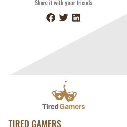
Share it with your friends
TIRED GAMERS