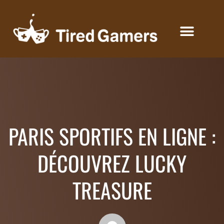
KEYS FOR CREATORS
PARIS SPORTIFS EN LIGNE :
DÉCOUVREZ LUCKY
TREASURE