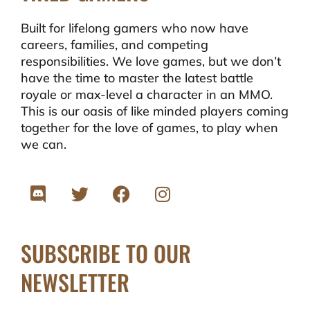
Built for lifelong gamers who now have
careers, families, and competing
responsibilities. We love games, but we don’t
have the time to master the latest battle
royale or max-level a character in an MMO.
This is our oasis of like minded players coming
together for the love of games, to play when
we can.
SUBSCRIBE TO OUR
NEWSLETTER