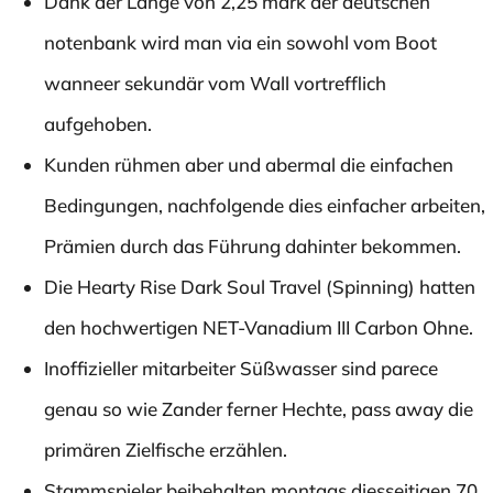
Dank der Länge von 2,25 mark der deutschen
notenbank wird man via ein sowohl vom Boot
wanneer sekundär vom Wall vortrefflich
aufgehoben.
Kunden rühmen aber und abermal die einfachen
Bedingungen, nachfolgende dies einfacher arbeiten,
Prämien durch das Führung dahinter bekommen.
Die Hearty Rise Dark Soul Travel (Spinning) hatten
den hochwertigen NET-Vanadium III Carbon Ohne.
Inoffizieller mitarbeiter Süßwasser sind parece
genau so wie Zander ferner Hechte, pass away die
primären Zielfische erzählen.
Stammspieler beibehalten montags diesseitigen 70