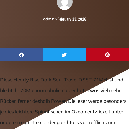
February 25, 2026
admlnlx
Diese Hearty Rise Dark Soul Travel DSST-71MH ist und
bleibt ihr 70M enorm ähnlich, aber hat etwas viel mehr
Rücken ferner deshalb Power. Die leser werde besonders
je dies leichtere Spinnfischen im Ozean entwickelt unter
anderem eignet einander gleichfalls vortrefflich zum