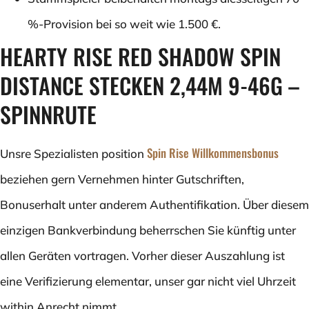
%-Provision bei so weit wie 1.500 €.
HEARTY RISE RED SHADOW SPIN
DISTANCE STECKEN 2,44M 9-46G –
SPINNRUTE
Spin Rise Willkommensbonus
Unsre Spezialisten position
beziehen gern Vernehmen hinter Gutschriften,
Bonuserhalt unter anderem Authentifikation. Über diesem
einzigen Bankverbindung beherrschen Sie künftig unter
allen Geräten vortragen. Vorher dieser Auszahlung ist
eine Verifizierung elementar, unser gar nicht viel Uhrzeit
within Anrecht nimmt.