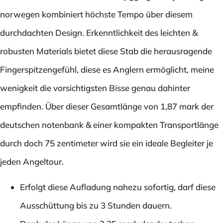
norwegen kombiniert höchste Tempo über diesem
durchdachten Design. Erkenntlichkeit des leichten &
robusten Materials bietet diese Stab die herausragende
Fingerspitzengefühl, diese es Anglern ermöglicht, meine
wenigkeit die vorsichtigsten Bisse genau dahinter
empfinden. Über dieser Gesamtlänge von 1,87 mark der
deutschen notenbank & einer kompakten Transportlänge
durch doch 75 zentimeter wird sie ein ideale Begleiter je
jeden Angeltour.
Erfolgt diese Aufladung nahezu sofortig, darf diese
Ausschüttung bis zu 3 Stunden dauern.