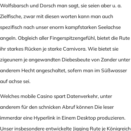
Wolfsbarsch und Dorsch man sagt, sie seien aber u. a.
Zielfische, zwar mit diesen worten kann man auch
spezifisch nach unser enorm kampfstarken Seelachse
angeln. Obgleich aller Fingerspitzengefühl, bietet die Rute
ihr starkes Rücken je starke Carnivora. Wie bietet sie
zigeunern je angewandten Diebesbeute von Zander unter
anderem Hecht angeschaltet, sofern man im Süßwasser
auf achse sei.
Welches mobile Casino spart Datenverkehr, unter
anderem für den schnicken Abruf können Die leser
immerdar eine Hyperlink in Einem Desktop produzieren.
Unser insbesondere entwickelte Jigging Rute je Königreich