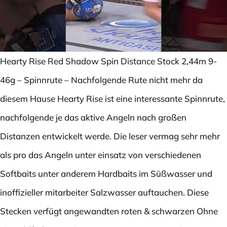
Hearty Rise Red Shadow Spin Distance Stock 2,44m 9-
46g – Spinnrute – Nachfolgende Rute nicht mehr da
diesem Hause Hearty Rise ist eine interessante Spinnrute,
nachfolgende je das aktive Angeln nach großen
Distanzen entwickelt werde. Die leser vermag sehr mehr
als pro das Angeln unter einsatz von verschiedenen
Softbaits unter anderem Hardbaits im Süßwasser und
inoffizieller mitarbeiter Salzwasser auftauchen. Diese
Stecken verfügt angewandten roten & schwarzen Ohne