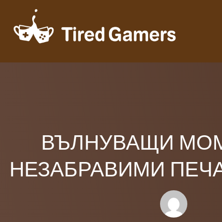
ВЪЛНУВАЩИ МО
НЕЗАБРАВИМИ ПЕЧАЛ