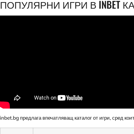
ПОПУЛЯРНИ ИГРИ В INBET К
inbet.bg предлага впечатляващ каталог от игри, сред кои