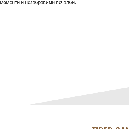
моменти и незабравими печалби.