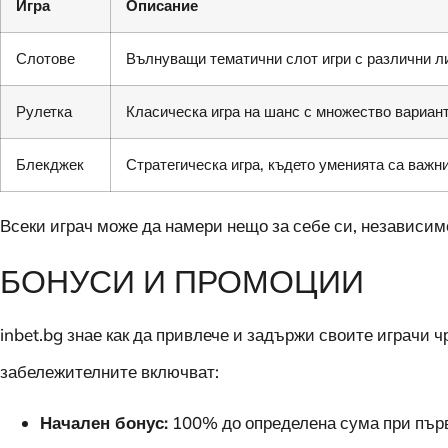
Игра
Описание
Слотове
Вълнуващи тематични слот игри с различни л
Рулетка
Класическа игра на шанс с множество вариант
Блекджек
Стратегическа игра, където уменията са важни
Всеки играч може да намери нещо за себе си, независим
БОНУСИ И ПРОМОЦИИ
inbet.bg знае как да привлече и задържи своите играчи ч
забележителните включват:
Начален бонус:
100% до определена сума при първ