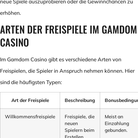
neue Spiele auszuprobieren oder die Gewinnchancen zu
erhöhen.
ARTEN DER FREISPIELE IM GAMDOM
CASINO
Im Gamdom Casino gibt es verschiedene Arten von
Freispielen, die Spieler in Anspruch nehmen können. Hier
sind die häufigsten Typen:
Art der Freispiele
Beschreibung
Bonusbedingu
Willkommensfreispiele
Freispiele, die
Meist an
neuen
Einzahlung
Spielern beim
gebunden.
Erstellen