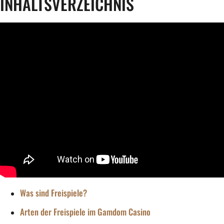
INHALTSVERZEICHNIS
Was sind Freispiele?
Arten der Freispiele im Gamdom Casino