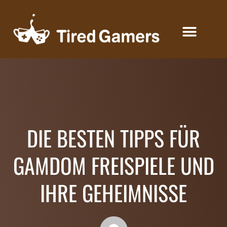
KEYS FOR CREATORS
DIE BESTEN TIPPS FÜR
GAMDOM FREISPIELE UND
IHRE GEHEIMNISSE