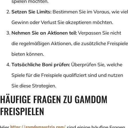
spielen möchten.
Setzen Sie Limits:
Bestimmen Sie im Voraus, wie viel
Gewinn oder Verlust Sie akzeptieren möchten.
Nehmen Sie an Aktionen teil:
Verpassen Sie nicht
die regelmäßigen Aktionen, die zusätzliche Freispiele
bieten können.
Tatsächliche Boni prüfen:
Überprüfen Sie, welche
Spiele für die Freispiele qualifiziert sind und nutzen
Sie diese Strategien.
HÄUFIGE FRAGEN ZU GAMDOM
FREISPIELEN
https://gamdomaustria.com/
Hier
sind einige häufige Fragen,