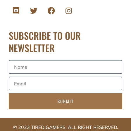
SUBSCRIBE TO OUR
NEWSLETTER
SUBMIT
© 2023 TIRED GAMERS. ALL RIGHT RESERVED.