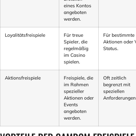
eines Kontos
angeboten
werden.
Loyalitätsfreispiele
Für treue
Für bestimmte
Spieler, die
Aktionen oder 
regelmäßig
Status.
im Casino
spielen.
Aktionsfreispiele
Freispiele, die
Oft zeitlich
im Rahmen
begrenzt mit
spezieller
speziellen
Aktionen oder
Anforderungen
Events
angeboten
werden.