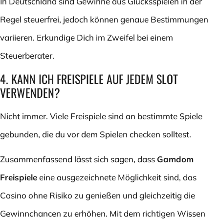
In Deutschland sind Gewinne aus Glücksspielen in der
Regel steuerfrei, jedoch können genaue Bestimmungen
variieren. Erkundige Dich im Zweifel bei einem
Steuerberater.
4. KANN ICH FREISPIELE AUF JEDEM SLOT
VERWENDEN?
Nicht immer. Viele Freispiele sind an bestimmte Spiele
gebunden, die du vor dem Spielen checken solltest.
Zusammenfassend lässt sich sagen, dass
Gamdom
Freispiele
eine ausgezeichnete Möglichkeit sind, das
Casino ohne Risiko zu genießen und gleichzeitig die
Gewinnchancen zu erhöhen. Mit dem richtigen Wissen