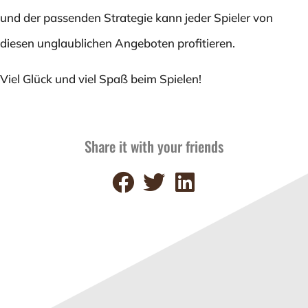
und der passenden Strategie kann jeder Spieler von
diesen unglaublichen Angeboten profitieren.
Viel Glück und viel Spaß beim Spielen!
Share it with your friends