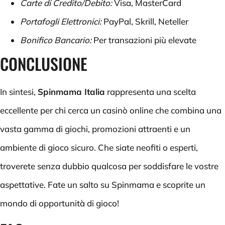
Carte di Credito/Debito:
Visa, MasterCard
Portafogli Elettronici:
PayPal, Skrill, Neteller
Bonifico Bancario:
Per transazioni più elevate
CONCLUSIONE
In sintesi,
Spinmama Italia
rappresenta una scelta
eccellente per chi cerca un casinò online che combina una
vasta gamma di giochi, promozioni attraenti e un
ambiente di gioco sicuro. Che siate neofiti o esperti,
troverete senza dubbio qualcosa per soddisfare le vostre
aspettative. Fate un salto su Spinmama e scoprite un
mondo di opportunità di gioco!