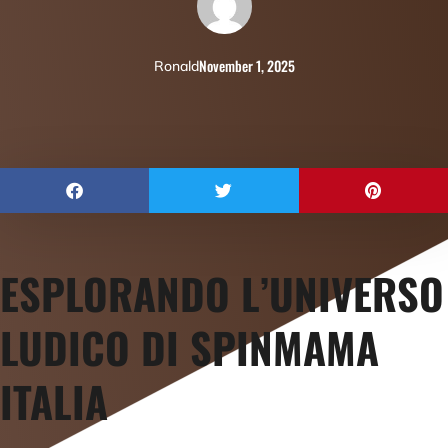
November 1, 2025
Ronald
ESPLORANDO L’UNIVERSO
LUDICO DI SPINMAMA
ITALIA