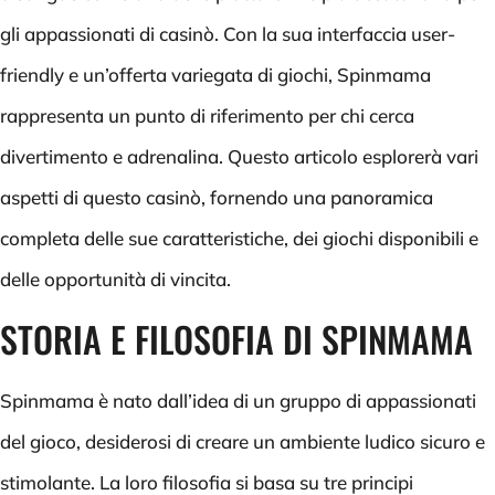
gli appassionati di casinò. Con la sua interfaccia user-
friendly e un’offerta variegata di giochi, Spinmama
rappresenta un punto di riferimento per chi cerca
divertimento e adrenalina. Questo articolo esplorerà vari
aspetti di questo casinò, fornendo una panoramica
completa delle sue caratteristiche, dei giochi disponibili e
delle opportunità di vincita.
STORIA E FILOSOFIA DI SPINMAMA
Spinmama è nato dall’idea di un gruppo di appassionati
del gioco, desiderosi di creare un ambiente ludico sicuro e
stimolante. La loro filosofia si basa su tre principi